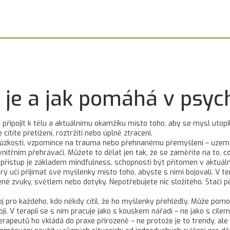
 je a jak pomáhá v psych
e připojit k tělu a aktuálnímu okamžiku místo toho, aby se mysl utop
 cítíte přetížení, roztržití nebo úplně ztraceni
.
li úzkosti, vzpomínce na trauma nebo přehnanému přemýšlení – uzemň
nitřním přehrávači. Můžete to dělat jen tak, že se zaměříte na to, co 
o přístup je základem
mindfulness
,
schopnosti být přítomen v aktuál
erý učí přijímat své myšlenky místo toho, abyste s nimi bojovali
. V t
žené zvuky, světlem nebo dotyky
. Nepotřebujete nic složitého. Stačí 
oj pro každého, kdo někdy cítil, že ho myšlenky přehlédly. Může pomoci
oji. V terapii se s ním pracuje jako s kouskem nářadí – ne jako s cí
erapeutů ho vkládá do praxe přirozeně – ne protože je to trendy, ale