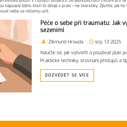
uzemňování použít v různých situacích: od jednoduchých cvičení pro dě
napsané lidmi, kteří to dělají v praxi – ne teoretiky. Zjistíte, jak h
povat nebo se něčemu učit.
Péče o sebe při traumatu: Jak v
sezeními
Zikmund Hrouda
srp, 13 2025
Naučte se, jak vytvořit a používat plán p
Praktické techniky, srovnání přístupů a t
DOZVĚDĚT SE VÍCE