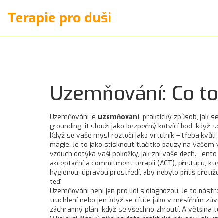
Terapie pro duši
Uzemňování: Co to
Uzemňování je
uzemňování
,
praktický způsob, jak s
grounding
, it
slouží jako bezpečný kotvící bod, když se
Když se vaše mysl roztočí jako vrtulník – třeba kvů
magie. Je to jako stisknout tlačítko pauzy na vašem v
vzduch dotýká vaší pokožky, jak zní vaše dech. Tent
akceptační a commitment terapii (ACT)
,
přístupu, kt
hygienou
,
úpravou prostředí, aby nebylo příliš přetí
teď.
Uzemňování není jen pro lidi s diagnózou. Je to nástr
truchlení nebo jen když se cítíte jako v měsíčním záv
záchranný plán, když se všechno zhroutí. A většina t