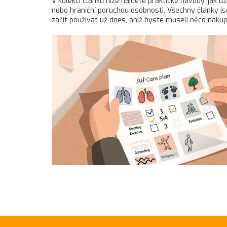
V kolekci článků níže najdete praktické návody, jak 
nebo hraniční poruchou osobnosti. Všechny články jsou 
začít používat už dnes, aniž byste museli něco naku