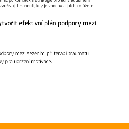
ti až po komplexní strategie pro lidi s autismem
o využívají terapeuti, kdy je vhodný a jak ho můžete
ytvořit efektivní plán podpory mezi
odpory mezi sezeními při terapii traumatu.
ipy pro udržení motivace.