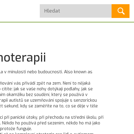
oterapii
ila v minulosti nebo budoucnosti
. Also known as
ování vás přivádí zpět na zem. Není to nějaká
cítíte: jak se vaše nohy dotýkají podlahy, jak se
ním okamžiku bez soudění
, který se používá v
erapii autistů se uzemňování spojuje s
senzorickou
pět sekund, kdy se zaměříte na to, co se děje v těle
 při panické útoky, při přechodu na střední školu, při
lem. Někdo ho používá před sezením, někdo ho má jako
 protože funguje.