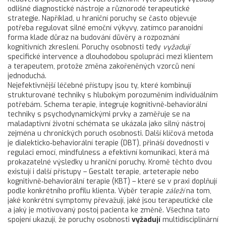
odlišné diagnostické nástroje a různorodé terapeutické
strategie. Například, u hraniční poruchy se často objevuje
potřeba regulovat silné emoční výkyvy, zatímco paranoidní
forma klade důraz na budování důvěry a rozpoznání
kognitivních zkreslení. Poruchy osobnosti tedy
vyžadují
specifické intervence a dlouhodobou spolupráci mezi klientem
a terapeutem, protože změna zakořeněných vzorců není
jednoduchá.
Nejefektivnější léčebné přístupy jsou ty, které kombinují
strukturované techniky s hlubokým porozuměním individuálním
potřebám.
Schema terapie
,
integruje kognitivně‑behaviorální
techniky s psychodynamickými prvky a zaměřuje se na
maladaptivní životní schémata
se ukázala jako silný nástroj
zejména u chronických poruch osobnosti. Další klíčová metoda
je
dialekticko‑behaviorální terapie (DBT)
,
přináší dovednosti v
regulaci emocí, mindfulness a efektivní komunikaci
, která má
prokazatelné výsledky u hraniční poruchy. Kromě těchto dvou
existují i další přístupy – Gestalt terapie, arteterapie nebo
kognitivně‑behaviorální terapie (KBT) – které se v praxi doplňují
podle konkrétního profilu klienta. Výběr terapie
záleží
na tom,
jaké konkrétní symptomy převažují, jaké jsou terapeutické cíle
a jaký je motivovaný postoj pacienta ke změně. Všechna tato
spojení ukazují, že poruchy osobnosti
vyžadují
multidisciplinární