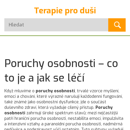
Terapie pro duši
Poruchy osobnosti – co
to je a jak se léčí
Když mluvíme o
poruchy osobnosti
,
trvalé vzorce myšlení,
emocí a chování, které výrazně narušují každodenní fungování
,
také známé jako
osobnostní dysfunkce
, jde o součást
duševního zdraví, která vyžaduje cílený přístup.
Poruchy
osobnosti
zahrnují široké spektrum stavů; mezi nejčastější
patří
hraniční porucha osobnosti
,
nestabilita emocí, impulzivita
a intenzivní vztahy
a
paranoidní porucha osobnosti
,
nadměrná
nedůvěra a podezíravost vůči ostatním
. Tyto subtypy vyžadují