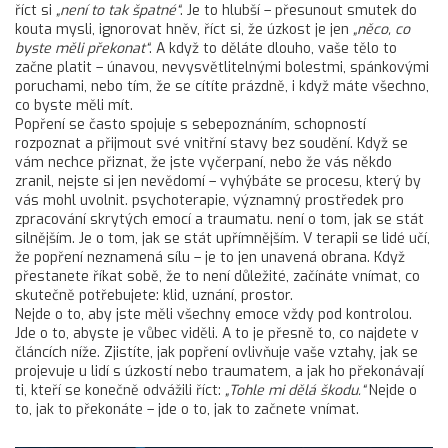
říct si
„není to tak špatné“
. Je to hlubší – přesunout smutek do
kouta mysli, ignorovat hněv, říct si, že úzkost je jen
„něco, co
byste měli překonat“
. A když to děláte dlouho, vaše tělo to
začne platit – únavou, nevysvětlitelnými bolestmi, spánkovými
poruchami, nebo tím, že se cítíte prázdně, i když máte všechno,
co byste měli mít.
Popření se často spojuje s
sebepoznáním
,
schopností
rozpoznat a přijmout své vnitřní stavy bez soudění
.
Když se
vám nechce přiznat, že jste vyčerpaní, nebo že vás někdo
zranil, nejste si jen nevědomí – vyhýbáte se procesu, který by
vás mohl uvolnit.
psychoterapie
,
významný prostředek pro
zpracování skrytých emocí a traumatu
.
není o tom, jak se stát
silnějším. Je o tom, jak se stát upřímnějším. V terapii se lidé učí,
že popření neznamená sílu – je to jen unavená obrana. Když
přestanete říkat sobě, že to není důležité, začínáte vnímat, co
skutečně potřebujete: klid, uznání, prostor.
Nejde o to, aby jste měli všechny emoce vždy pod kontrolou.
Jde o to, abyste je vůbec viděli. A to je přesně to, co najdete v
článcích níže. Zjistíte, jak popření ovlivňuje vaše vztahy, jak se
projevuje u lidí s úzkostí nebo traumatem, a jak ho překonávají
ti, kteří se konečně odvážili říct:
„Tohle mi dělá škodu.“
Nejde o
to, jak to překonáte – jde o to, jak to začnete vnímat.