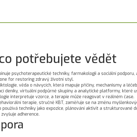
 co potřebujete vědět
inuje psychoterapeutické techniky, farmakologii a sociální podporu
one for restoring zdravý životní styl.
iktologie
,
věda o návycích, která mapuje příčiny, mechanismy a léče
ací deníky, virtuální podpůrné skupiny a analytické platformy, které
ologie interpretuje vzorce, a terapie může reagovat v reálném čase.
ehaviorální terapie
,
stručně KBT, zaměřuje se na změnu myšlenkových 
to používá techniky jako expozice, plánování aktivit a strukturované
se zvyšuje adherence.
dpora