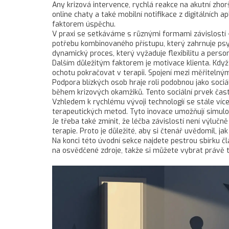
Any
krizová intervence
,
rychlá reakce na akutní zhor
online chaty a také mobilní notifikace z digitálních
faktorem úspěchu.
V praxi se setkáváme s různými formami závislostí – 
potřebu kombinovaného přístupu, který zahrnuje psych
dynamický proces, který vyžaduje flexibilitu a person
Dalším důležitým faktorem je motivace klienta. Když 
ochotu pokračovat v terapii. Spojení mezi měřitelný
Podpora blízkých osob hraje roli podobnou jako sociá
během krizových okamžiků. Tento sociální prvek často
Vzhledem k rychlému vývoji technologií se stále více o
terapeutických metod. Tyto inovace umožňují simulo
Je třeba také zmínit, že léčba závislostí není výlučn
terapie. Proto je důležité, aby si čtenář uvědomil, ja
Na konci této úvodní sekce najdete pestrou sbírku čl
na osvědčené zdroje, takže si můžete vybrat právě to