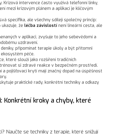
y
. Krizová intervence často využívá telefonní linky,
jení mezi krizovým plánem a aplikací je klíčovým
 specifika, ale všechny sdílejí společný princip:
p ukazuje, že
léčba závislostí
není lineární cesta, ale
menaných v aplikaci, zvyšuje to jeho sebevědomí a
hodobému uzdravení.
 deníky, připomínat terapie úkoly a být přítomni
ní ekosystém péče.
e, které slouží jako rozšíření tradičních
 trénovat si zdravé reakce v bezpečném prostředí.
ení a pojišťovací krytí mají značný dopad na úspěšnost
ory.
skytuje praktické rady, konkrétní techniky a odkazy
i: Konkrétní kroky a chyby, které
i? Naučte se techniky z terapie, které snižují