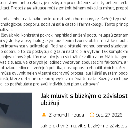
šení stavu nebo relaps, je nezbytná pro udržení stability během léčb
 aplikací. Protože se situace může změnit během několika minut, propo
od alkoholu a tabáku po internetové a herní návyky. Každý typ má svá
ologickou podporu, sociální síť a často i farmakologii. Tento princi
alizaci.
člověk vidí konkrétní pokrok, například snížení počtu relapsů zazna
mi výsledky a psychologickým posílením tvoří stabilní most ke dlou
lní intervence v adiktologii. Rodina a přátelé mohou pomoci sledovat
 doplňuje to, co poskytují digitální nástroje, a vytváří tak komplex
bjevují nové platformy, jako jsou virtuální realita a umělá inteligenc
vat situace, ve kterých je jedinec vystaven spouštěcím faktorům, a
ě otázkou jedince – veřejná politika, dostupnost rehabilitačních zaříz
k může ovlivnit nejen vlastní ozdravný proces, ale i širší systém podp
ánků, které detailně rozebírají výše zmíněná témata. Každý z nich po
, co potřebujete pro svůj individuální plán uzdravení.
Jak mluvit s blízkým o závislost
ubližují
Zikmund Hrouda
čec, 27 2026
Jak efektivně mluvit s blízkým o závislost