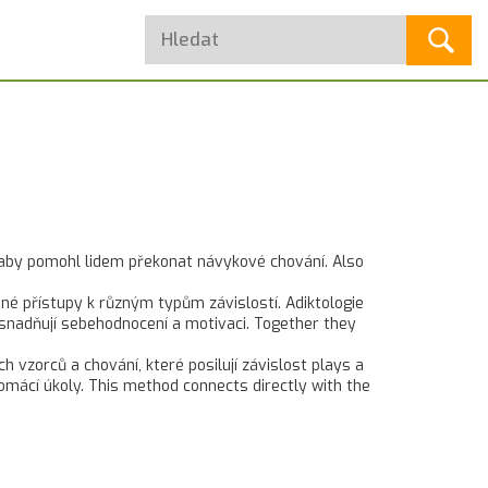
, aby pomohl lidem překonat návykové chování
. Also
bné přístupy k různým typům závislostí
. Adiktologie
 usnadňují sebehodnocení a motivaci
. Together they
vzorců a chování, které posilují závislost
plays a
 domácí úkoly. This method connects directly with the