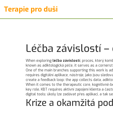
Terapie pro duši
Léčba závislostí –
When exploring
léčba závislostí
,
proces, který komb
known as
adiktologická péče
, it serves as a cornerst
One of the main branches supporting this work is
ad
requires
digitální aplikace
,
nástroje, jako jsou sledov
create a feedback loop: the app collects data, adikt
When it comes to the therapeutic core,
kognitivně‑b
key role. KBT requires aktivní zapojení klienta a čas
digital tools: úkoly lze zadávat přes aplikaci, a tak 
Krize a okamžitá po