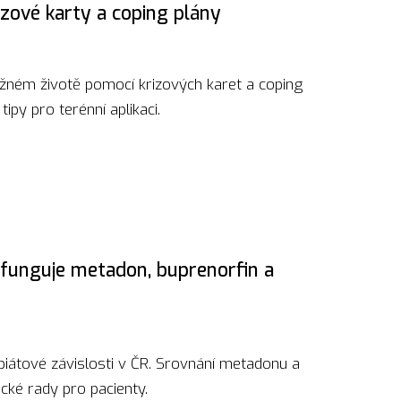
izové karty a coping plány
ěžném životě pomocí krizových karet a coping
ipy pro terénní aplikaci.
k funguje metadon, buprenorfin a
iátové závislosti v ČR. Srovnání metadonu a
ické rady pro pacienty.