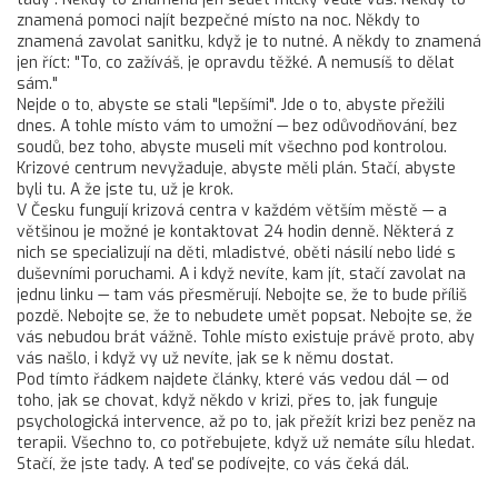
znamená pomoci najít bezpečné místo na noc. Někdy to
znamená zavolat sanitku, když je to nutné. A někdy to znamená
jen říct: "To, co zažíváš, je opravdu těžké. A nemusíš to dělat
sám."
Nejde o to, abyste se stali "lepšími". Jde o to, abyste přežili
dnes. A tohle místo vám to umožní — bez odůvodňování, bez
soudů, bez toho, abyste museli mít všechno pod kontrolou.
Krizové centrum nevyžaduje, abyste měli plán. Stačí, abyste
byli tu. A že jste tu, už je krok.
V Česku fungují krizová centra v každém větším městě — a
většinou je možné je kontaktovat 24 hodin denně. Některá z
nich se specializují na děti, mladistvé, oběti násilí nebo lidé s
duševními poruchami. A i když nevíte, kam jít, stačí zavolat na
jednu linku — tam vás přesměrují. Nebojte se, že to bude příliš
pozdě. Nebojte se, že to nebudete umět popsat. Nebojte se, že
vás nebudou brát vážně. Tohle místo existuje právě proto, aby
vás našlo, i když vy už nevíte, jak se k němu dostat.
Pod tímto řádkem najdete články, které vás vedou dál — od
toho, jak se chovat, když někdo v krizi, přes to, jak funguje
psychologická intervence, až po to, jak přežít krizi bez peněz na
terapii. Všechno to, co potřebujete, když už nemáte sílu hledat.
Stačí, že jste tady. A teď se podívejte, co vás čeká dál.