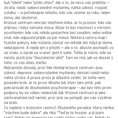
byli "šílení" nebo "příliš citliví". Jde o to, že něco vás přehltlo —
ztráta, násilí, sebevražedné myšlenky, náhlá úzkost, rozpad
vztahu — a potřebujete někoho, kdo vás vezme za ruku, nejen
slovy, ale skutečně.
Krizové centrum není jen telefonní linka. Je to prostor, kde vás
přijmou, i když nemáte slova. Může to být místnost s mírným
osvětlením, kde vás někdo poslechne bez soudění, nebo online
chat, kde odpověď přijde za pár minut. Některá centra mají i
fyzické pobyty, kde můžete zůstat na několik dní, když je doma
nebezpečně. A nejde jen o přežití — jde o to, abyste pochopili, co
se stalo, a začali se vracet zpět k sobě. Tohle je místo, kde se
neřeší, jestli jste "dostatečně silní". Tam se řeší, jak se dostat z
toho, co vás dnes zničilo.
Nejčastější důvody, proč lidé hledají
krizové centrum
, jsou
úzkost, deprese, sebevražedné myšlenky, domácí násilí nebo
náhlá ztráta. A právě proto je důležité vědět, že tohle není
poslední krok. Je to první. Mnoho lidí, kteří tam přišli, pak
pokračovali do dlouhodobé psychoterapie — ale bez této první
podpory by se vůbec nedostali dál. Krizové centrum je jako
záchranářská loď: neřeší, proč jste se potopili, jen vás vytáhne
na břeh.
Co najdete v krizovém centru? Zkušeného poradce, který neříká
"všechno bude dobré", ale říká: "Teď je to hrozné, a já jsem
tady". Někdy to znamená jen sedět mlčky vedle vás. Někdy to