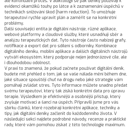
ale kontinuální proces. V adiktologii se pak deníky používají k
evidenci okamžiků touhy po látce a k zaznamenání úspěchů v
technikách snižování škod (harm reduction). To umožňuje
terapeutovi rychle upravit plán a zaměřit se na konkrétní
problémy.
Další související entita je
digitální nástroje
,
různé aplikace,
webové platformy a cloudové služby, které usnadňují sběr a
analýzu terapeutických dat
. Tyto nástroje často nabízejí grafy,
notifikace a export dat pro sdílení s odborníky. Kombinace
digitálního deníku, mobilní aplikace a dalších digitálních nástrojů
vytváří ekosystém, který podporuje nejen jednorázové cíle, ale
i dlouhodobou odolnost.
V praxi to znamená, že pokud začnete používat digitální deník,
budete mít přehled o tom, jak se vaše nálada mění během dne,
jaké situace spouštějí chuť na drogu nebo jaké strategie vám
pomáhají zvládat stres. Tyto informace můžete snadno předat
svému terapeutovi, který tak získá konkrétní data pro úpravu
terapie. Výsledkem je efektivnější a osobnější přístup, který
zvyšuje motivaci a šanci na úspěch. Připravili jsme pro vás
sbírku článků, které rozebírají konkrétní aplikace, techniky a
tipy, jak digitální deníky začlenit do každodenního života. V
následující sekci najdete podrobné návody, recenze a praktické
rady, které vám pomohou získat z této technologie maximum.