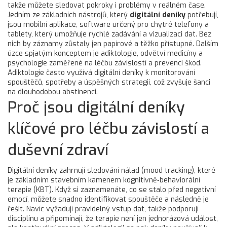
takže můžete sledovat pokroky i problémy v reálném čase.
Jedním ze základních nástrojů, který
digitální deníky
potřebují,
jsou
mobilní aplikace
,
software určený pro chytré telefony a
tablety, který umožňuje rychlé zadávání a vizualizaci dat
. Bez
nich by záznamy zůstaly jen papírové a těžko přístupné. Dalším
úzce spjatým konceptem je
adiktologie
,
odvětví medicíny a
psychologie zaměřené na léčbu závislostí a prevenci škod
.
Adiktologie často využívá digitální deníky k monitorování
spouštěčů, spotřeby a úspěšných strategií, což zvyšuje šanci
na dlouhodobou abstinenci.
Proč jsou digitální deníky
klíčové pro léčbu závislostí a
duševní zdraví
Digitální deníky zahrnují sledování nálad (mood tracking), které
je základním stavebním kamenem kognitivně‑behaviorální
terapie (KBT). Když si zaznamenáte, co se stalo před negativní
emocí, můžete snadno identifikovat spouštěče a následně je
řešit. Navíc vyžadují pravidelný vstup dat, takže podporují
disciplínu a připomínají, že terapie není jen jednorázová událost,