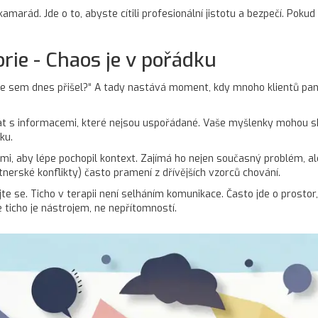
amarád. Jde o to, abyste cítili profesionální jistotu a bezpečí. Pokud
orie - Chaos je v pořádku
jste sem dnes přišel?“ A tady nastává moment, kdy mnoho klientů pa
ovat s informacemi, které nejsou uspořádané. Vaše myšlenky mohou 
ku.
, aby lépe pochopil kontext. Zajímá ho nejen současný problém, ale 
nerské konflikty) často pramení z dřívějších vzorců chování.
te se. Ticho v terapii není selháním komunikace. Často jde o prosto
e ticho je nástrojem, ne nepřítomností.