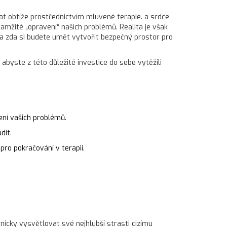
t obtíže prostřednictvím mluvené terapie.
a srdce
kamžité „opravení“ našich problémů. Realita je však
ně a zda si budete umět vytvořit bezpečný prostor pro
 abyste z této důležité investice do sebe vytěžili
ení vašich problémů.
dit.
ro pokračování v terapii.
onicky vysvětlovat své nejhlubší strasti cizímu