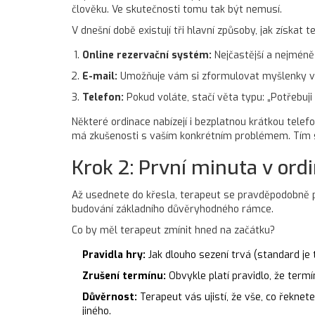
člověku. Ve skutečnosti tomu tak být nemusí.
V dnešní době existují tři hlavní způsoby, jak získat t
Online rezervační systém:
Nejčastější a nejméně
E-mail:
Umožňuje vám si zformulovat myšlenky v k
Telefon:
Pokud voláte, stačí věta typu: „Potřebuji 
Některé ordinace nabízejí i bezplatnou krátkou telefo
má zkušenosti s vaším konkrétním problémem. Tím sní
Krok 2: První minuta v ord
Až usednete do křesla, terapeut se pravděpodobně pře
budování základního důvěryhodného rámce.
Co by měl terapeut zmínit hned na začátku?
Pravidla hry:
Jak dlouho sezení trvá (standard je 
Zrušení termínu:
Obvykle platí pravidlo, že termí
Důvěrnost:
Terapeut vás ujistí, že vše, co řeknet
jiného.