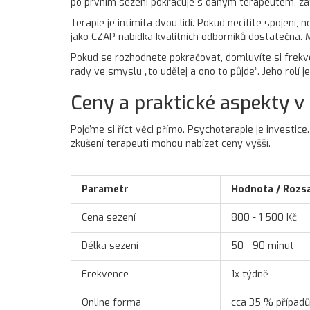
po prvním sezení pokračuje s daným terapeutem, zatím
Terapie je intimita dvou lidí. Pokud necítíte spojení,
jako CZAP nabídka kvalitních odborníků dostatečná. M
Pokud se rozhodnete pokračovat, domluvíte si frekve
rady ve smyslu „to udělej a ono to půjde“. Jeho rolí j
Ceny a praktické aspekty v
Pojďme si říct věci přímo. Psychoterapie je investi
zkušení terapeuti mohou nabízet ceny vyšší.
Parametr
Hodnota / Rozs
Cena sezení
800 - 1 500 Kč
Délka sezení
50 - 90 minut
Frekvence
1x týdně
Online forma
cca 35 % případů