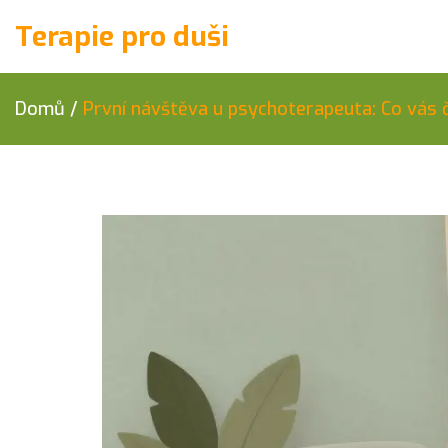
Terapie pro duši
Domů
/
První návštěva u psychoterapeuta: Co vás če