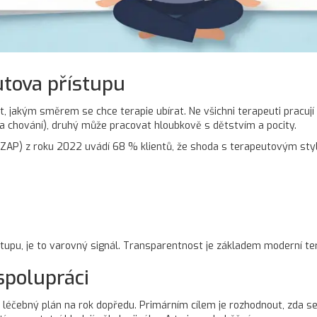
utova přístupu
 jakým směrem se chce terapie ubírat. Ne všichni terapeuti pracují
 chování), druhý může pracovat hloubkově s dětstvím a pocity.
ZAP) z roku 2022 uvádí 68 % klientů, že shoda s terapeutovým sty
upu, je to varovný signál. Transparentnost je základem moderní ter
spolupráci
 léčebný plán na rok dopředu. Primárním cílem je rozhodnout, zda s