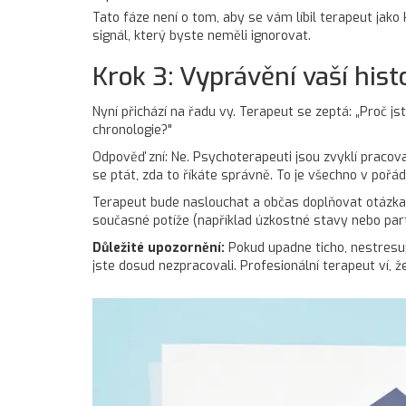
Tato fáze není o tom, aby se vám líbil terapeut jako k
signál, který byste neměli ignorovat.
Krok 3: Vyprávění vaší hist
Nyní přichází na řadu vy. Terapeut se zeptá: „Proč 
chronologie?"
Odpověď zní: Ne. Psychoterapeuti jsou zvyklí prac
se ptát, zda to říkáte správně. To je všechno v pořád
Terapeut bude naslouchat a občas doplňovat otázkami
současné potíže (například úzkostné stavy nebo part
Důležité upozornění:
Pokud upadne ticho, nestresuj
jste dosud nezpracovali. Profesionální terapeut ví, ž