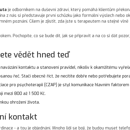
uta
je odborníkem na duševní zdraví, který pomáhá klientům překona
ina z nás si představuje první schůzku jako formální výslech nebo o
jemném poznání. Cílem je zjistit, zda jste s terapeutem na stejné vl
kem. Pochopíte, co se bude dít, jak se připravit a na co si dát pozor,
jete vědět hned teď
k navázání kontaktu a stanovení pravidel, nikoliv k okamžitému vyřeš
nou řeč. Stačí obecně říct, že necítíte dobře nebo potřebujete pora
ace pro psychoterapii (CZAP) je styl komunikace hlavním faktorem p
jí mezi 800 až 1 500 Kč.
mkou ohrožení života.
ní kontakt
inace - a tou je objednání. Mnoho lidí se bojí, že budou muset telef