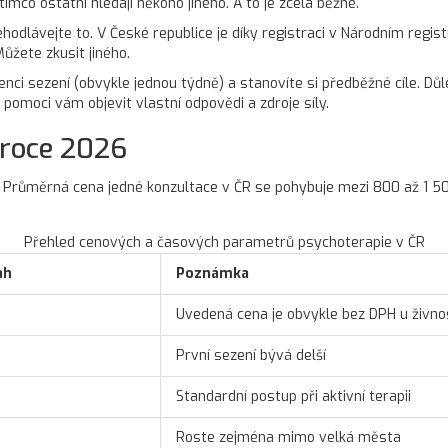
co ostatní hledají někoho jiného. A to je zcela běžné.
 nehodlávejte to. V České republice je díky registraci v Národním regi
ůžete zkusit jiného.
nci sezení (obvykle jednou týdně) a stanovíte si předběžné cíle. Dů
e pomoci vám objevit vlastní odpovědi a zdroje síly.
 roce 2026
ce. Průměrná cena jedné konzultace v ČR se pohybuje mezi 800 až 1 5
Přehled cenových a časových parametrů psychoterapie v ČR
ah
Poznámka
Uvedená cena je obvykle bez DPH u živno
První sezení bývá delší
Standardní postup při aktivní terapii
Roste zejména mimo velká města