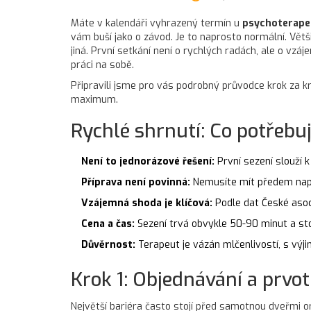
Máte v kalendáři vyhrazený termín u
psychoterape
vám buší jako o závod. Je to naprosto normální. Větš
jiná. První setkání není o rychlých radách, ale o vzá
práci na sobě.
Připravili jsme pro vás podrobný průvodce krok za kro
maximum.
Rychlé shrnutí: Co potřebu
Není to jednorázové řešení:
První sezení slouží 
Příprava není povinná:
Nemusíte mít předem napsa
Vzájemná shoda je klíčová:
Podle dat České asoci
Cena a čas:
Sezení trvá obvykle 50-90 minut a sto
Důvěrnost:
Terapeut je vázán mlčenlivostí, s výji
Krok 1: Objednávání a prvot
Největší bariéra často stojí před samotnou dveřmi ord