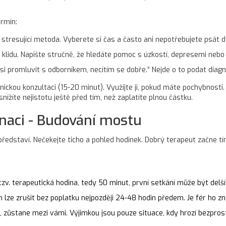
ermín:
 stresující metoda. Vyberete si čas a často ani nepotřebujete psát 
lidu. Napište stručně, že hledáte pomoc s úzkostí, depresemi neb
si promluvit s odborníkem, necítím se dobře.“ Nejde o to podat diagnó
nickou konzultaci (15-20 minut). Využijte ji, pokud máte pochybnosti
žíte nejistotu ještě před tím, než zaplatíte plnou částku.
inaci - Budování mostu
dstaví. Nečekejte ticho a pohled hodinek. Dobrý terapeut začne tím,
tzv. terapeutická hodina, tedy 50 minut, první setkání může být delší
n lze zrušit bez poplatku nejpozději 24-48 hodin předem. Je fér ho z
e, zůstane mezi vámi. Výjimkou jsou pouze situace, kdy hrozí bezpro