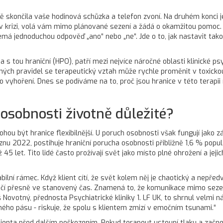
vě skončila vaše hodinová schůzka a telefon zvoní. Na druhém konci j
e v krizi, volá vám mimo plánované sezení a žádá o okamžitou pomoc. 
nemá jednoduchou odpověď „ano“ nebo „ne“. Jde o to, jak nastavit ta
 s tou hraniční (HPO), patří mezi nejvíce náročné oblasti klinické psy
aných pravidel se terapeutický vztah může rychle proměnit v toxicko
vyhoření. Dnes se podíváme na to, proč jsou hranice v této terapii 
 osobnosti životně důležité?
mohou být hranice flexibilnější. U poruch osobnosti však fungují ja
znu 2022, postihuje hraniční porucha osobnosti přibližně 1,6 % popu
 45 let. Tito lidé často prožívají svět jako místo plné ohrožení a je
bilní rámec. Když klient cítí, že svět kolem něj je chaotický a nepř
ončí přesně ve stanovený čas. Znamená to, že komunikace mimo seze
š Novotný, přednosta Psychiatrické kliniky 1. LF UK, to shrnul velmi
ného pásu - riskuje, že spolu s klientem zmizí v emočním tsunami.“
enta před dalším poškozením. Pokud terapeut ustoupí tlaku a začne h