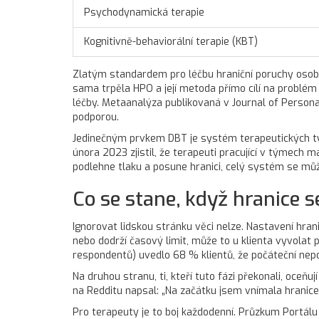
Psychodynamická terapie
Kognitivně-behaviorální terapie (KBT)
Zlatým standardem pro léčbu hraniční poruchy osob
sama trpěla HPO a její metoda přímo cílí na problém 
léčby. Metaanalýza publikovaná v
Journal of Persona
podporou.
Jedinečným prvkem DBT je systém terapeutických týmů
února 2023 zjistil, že terapeuti pracující v týmech maj
podlehne tlaku a posune hranici, celý systém se mů
Co se stane, když hranice 
Ignorovat lidskou stránku věci nelze. Nastavení hran
nebo dodrží časový limit, může to u klienta vyvolat
respondentů) uvedlo 68 % klientů, že počáteční nep
Na druhou stranu, ti, kteří tuto fázi překonali, oceňu
na Redditu napsal: „Na začátku jsem vnímala hranice j
Pro terapeuty je to boj každodenní. Průzkum Portálu 