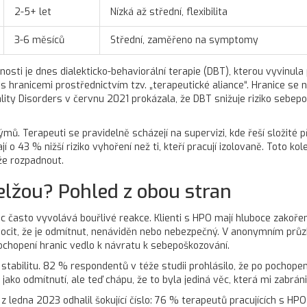
2-5+ let
Nízká až střední, flexibilita
3-6 měsíců
Střední, zaměřeno na symptomy
nosti je dnes
dialekticko-behaviorální terapie
(DBT), kterou vyvinula
s hranicemi prostřednictvím tzv. „terapeutické aliance“. Hranice se 
lity Disorders
v červnu 2021 prokázala, že DBT snižuje riziko sebepo
. Terapeuti se pravidelně scházejí na supervizi, kde řeší složité 
í o 43 % nižší riziko vyhoření než ti, kteří pracují izolovaně. Toto kol
že rozpadnout.
selžou? Pohled z obou stran
ic často vyvolává bouřlivé reakce. Klienti s HPO mají hluboce zakoře
 pocit, že je odmítnut, nenáviděn nebo nebezpečný. V anonymním prů
ochopení hranic vedlo k návratu k sebepoškozování.
jí stabilitu. 82 % respondentů v téže studii prohlásilo, že po pochopen
ako odmítnutí, ale teď chápu, že to byla jediná věc, která mi zabrán
z ledna 2023 odhalil šokující číslo: 76 % terapeutů pracujících s HP