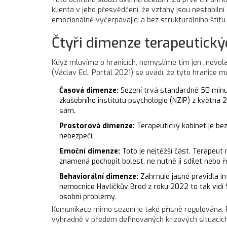
klienta v jeho přesvědčení, že vztahy jsou nestabil
emocionálně vyčerpávající a bez strukturálního štít
Čtyři dimenze terapeutický
Když mluvíme o hranicích, nemyslíme tím jen „nevolat
(Václav Ecl, Portál 2021) se uvádí, že tyto hranice m
Časová dimenze:
Sezení trvá standardně 50 minut
zkušebního institutu psychologie (NZIP) z května 
sám.
Prostorová dimenze:
Terapeutický kabinet je bezp
nebezpečí.
Emoční dimenze:
Toto je nejtěžší část. Terapeut 
znamená pochopit bolest, ne nutně ji sdílet nebo 
Behaviorální dimenze:
Zahrnuje jasné pravidla in
nemocnice Havlíčkův Brod z roku 2022 to tak vidí 98 
osobní problémy.
Komunikace mimo sezení je také přísně regulována. 
výhradně v předem definovaných krizových situacích.