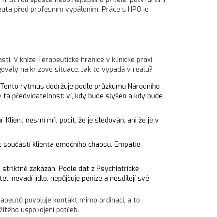
apeuta před profesním vypálením. Práce s HPO je
sti. V knize
Terapeutické hranice v klinické praxi
govaly na krizové situace. Jak to vypadá v reálu?
y. Tento rytmus dodržuje podle průzkumu Národního
 ta předvídatelnost: ví, kdy bude slyšen a kdy bude
 Klient nesmí mít pocit, že je sledován, ani že je v
tát součástí klienta emočního chaosu. Empatie
 striktně zakázán. Podle dat z Psychiatrické
l, nevadí jídlo, nepůjčuje peníze a nesdílejí své
apeutů povoluje kontakt mimo ordinaci, a to
žitého uspokojení potřeb.