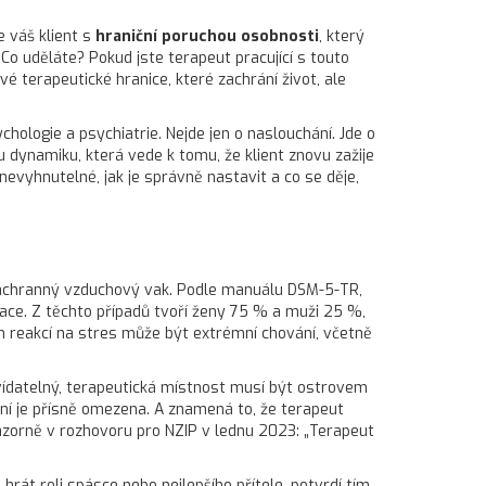
e váš klient s
hraniční poruchou osobnosti
, který
Co uděláte? Pokud jste terapeut pracující s touto
kové
terapeutické hranice
, které zachrání život, ale
chologie a psychiatrie. Nejde jen o naslouchání. Jde o
u dynamiku, která vede k tomu, že klient znovu zažije
nevyhnutelné, jak je správně nastavit a co se děje,
ko záchranný vzduchový vak. Podle manuálu
DSM-5-TR
,
lace. Z těchto případů tvoří ženy 75 % a muži 25 %,
jich reakcí na stres může být extrémní chování, včetně
edvídatelný, terapeutická místnost musí být ostrovem
ní je přísně omezena. A znamená to, že terapeut
 názorně v rozhovoru pro NZIP v lednu 2023: „Terapeut
rát roli spásce nebo nejlepšího přítele, potvrdí tím