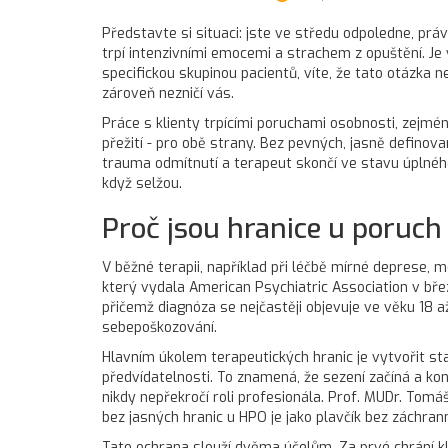
Představte si situaci: jste ve středu odpoledne, prá
trpí intenzivními emocemi a strachem z opuštění
. J
specifickou skupinou pacientů, víte, že tato otázka 
zároveň nezničí vás.
Práce s klienty trpícími poruchami osobnosti, zejména
přežití - pro obě strany. Bez pevných, jasně definov
trauma odmítnutí a terapeut skončí ve stavu úplného 
když selžou.
Proč jsou hranice u poruch
V běžné terapii, například při léčbě mírné deprese, 
který vydala American Psychiatric Association v bře
přičemž diagnóza se nejčastěji objevuje ve věku 18 až
sebepoškozování.
Hlavním úkolem terapeutických hranic je vytvořit sta
předvídatelnosti. To znamená, že sezení začíná a k
nikdy nepřekročí roli profesionála. Prof. MUDr. Tomá
bez jasných hranic u HPO je jako plavčík bez záchran
Tato ochrana slouží dvěma účelům. Za prvé chrání kli