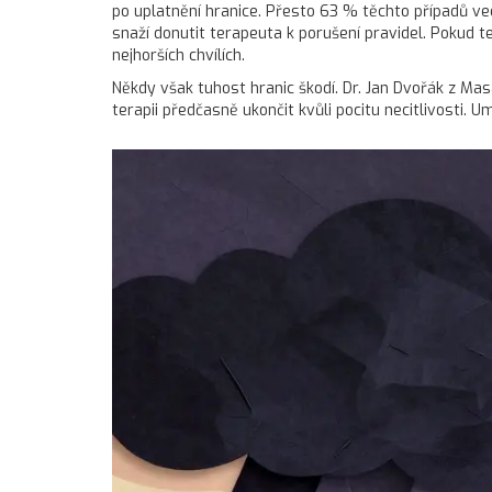
po uplatnění hranice. Přesto 63 % těchto případů ved
snaží donutit terapeuta k porušení pravidel. Pokud t
nejhorších chvílích.
Někdy však tuhost hranic škodí. Dr. Jan Dvořák z Mas
terapii předčasně ukončit kvůli pocitu necitlivosti. 