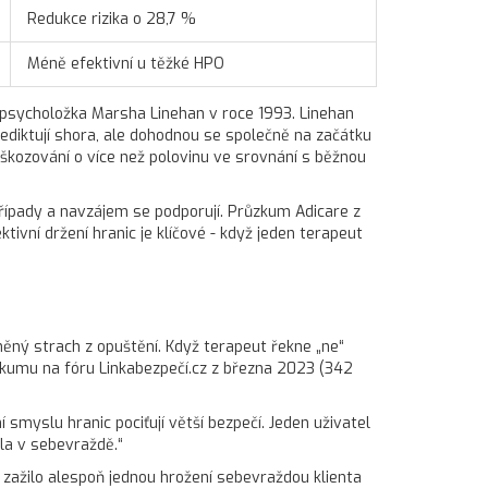
Redukce rizika o 28,7 %
Méně efektivní u těžké HPO
 psycholožka Marsha Linehan v roce 1993. Linehan
nediktují shora, ale dohodnou se společně na začátku
škozování o více než polovinu ve srovnání s běžnou
případy a navzájem se podporují. Průzkum Adicare z
ektivní držení hranic je klíčové - když jeden terapeut
něný strach z opuštění. Když terapeut řekne „ne“
zkumu na fóru Linkabezpečí.cz z března 2023 (342
í smyslu hranic pociťují větší bezpečí. Jeden uživatel
ila v sebevraždě.“
O zažilo alespoň jednou hrožení sebevraždou klienta