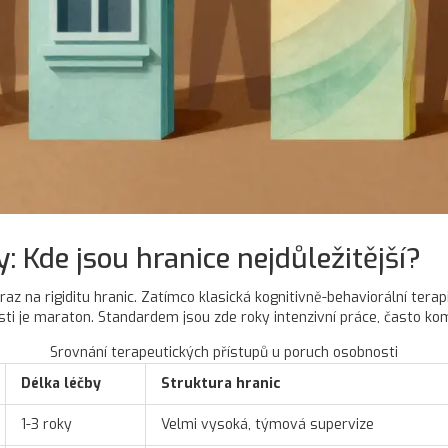
: Kde jsou hranice nejdůležitější?
az na rigiditu hranic. Zatímco klasická
kognitivně-behaviorální terap
osti je maraton. Standardem jsou zde roky intenzivní práce, často k
Srovnání terapeutických přístupů u poruch osobnosti
Délka léčby
Struktura hranic
1-3 roky
Velmi vysoká, týmová supervize