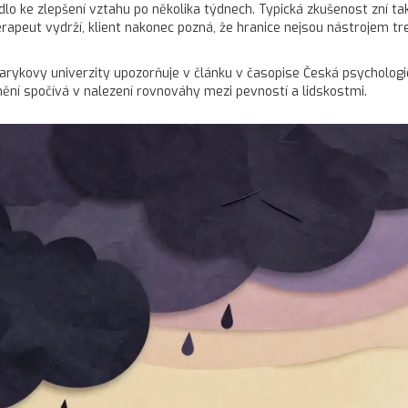
lo ke zlepšení vztahu po několika týdnech. Typická zkušenost zní tak
erapeut vydrží, klient nakonec pozná, že hranice nejsou nástrojem tr
arykovy univerzity upozorňuje v článku v časopise Česká psychologie, 
Umění spočívá v nalezení rovnováhy mezi pevností a lidskostmi.