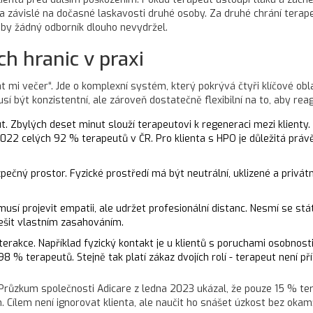
ní a závislé na dočasné laskavosti druhé osoby. Za druhé chrání ter
u by žádný odborník dlouho nevydržel.
ch hranic v praxi
 mi večer“. Jde o komplexní systém, který pokrývá čtyři klíčové obla
usí být konzistentní, ale zároveň dostatečně flexibilní na to, aby rea
. Zbylých deset minut slouží terapeutovi k regeneraci mezi klient
2022 celých 92 % terapeutů v ČR. Pro klienta s HPO je důležitá právě
ečný prostor. Fyzické prostředí má být neutrální, uklizené a privátní.
musí projevit empatii, ale udržet profesionální distanc. Nesmí se s
řešit vlastním zasahováním.
terakce. Například fyzický kontakt je u klientů s poruchami osobnosti
% terapeutů. Stejně tak platí zákaz dvojích rolí - terapeut není příte
Průzkum společnosti Adicare z ledna 2023 ukázal, že pouze 15 % ter
 Cílem není ignorovat klienta, ale naučit ho snášet úzkost bez okam