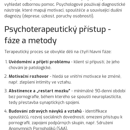
vyhledat odbornou pomoc. Psychologové používají diagnostické
nástroje, které mapují motivaci, spouštěče a související duální
diagnózy (deprese, úzkost, poruchy osobnosti).
Psychoterapeutický přístup -
fáze a metody
Terapeutický proces se obvykle dělí na čtyři hlavní fáze:
Uvědomění a přijetí problému
- klient si připustí, že jeho
chování je patologické.
Motivační rozhovor
- hledá se vnitřní motivace ke změně,
např. zlepšení intimity ve vztahu.
Abstinence a „restart mozku“
- minimálně 90‑denní období
bez pornografie, během kterého se spouští
neuroplasticita
,
tedy přestavba synaptických spojení.
Budování zdravých návyků a vztahů
- identifikace
spouštěčů, rozvoj sociálních dovedností, omezení přístupu k
pornografii, zapojení podpůrných skupin, např.
Sdružení
Anonymních Pornoholiků (SAA)
.