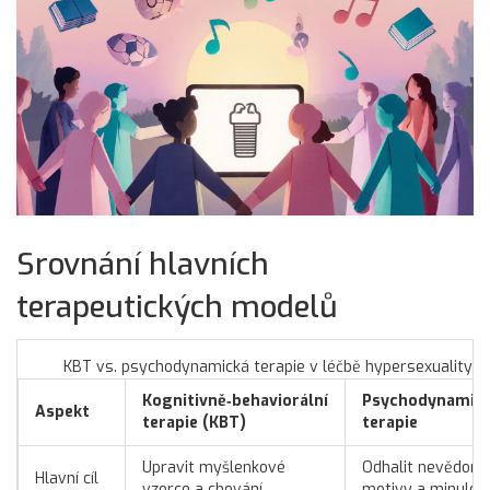
Srovnání hlavních
terapeutických modelů
KBT vs. psychodynamická terapie v léčbě hypersexuality
Kognitivně‑behaviorální
Psychodynamic
Aspekt
terapie (KBT)
terapie
Upravit myšlenkové
Odhalit nevědom
Hlavní cíl
vzorce a chování
motivy a minulos