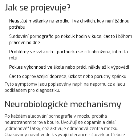
Jak se projevuje?
Neustálé myšlenky na erotiku, i ve chvílích, kdy není žádnou
potřebu
Sledování pornografie po několik hodin v kuse, často i během
pracovního dne
Problémy ve vztazích - partnerka se cítí ohrožená, intimita
mizí
Pokles výkonnosti ve škole nebo práci, někdy až k výpovědi
Často doprovázející deprese, úzkost nebo poruchy spánku
Tyto symptomy jsou popisovány např. na nepornu.cz a jsou
podkladem pro diagnostiku.
Neurobiologické mechanismy
Po každém sledování pornografie v mozku probíhá
neurotransmiterová bouře
. Uvolňují se dopamin a další
„odměnové“ látky, což aktivuje
odměnová centra mozku
.
Opakovaný nával vede k vývoji
tolerance
- člověk potřebuje