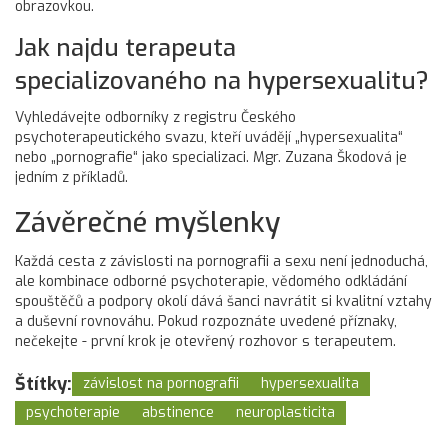
obrazovkou.
Jak najdu terapeuta
specializovaného na hypersexualitu?
Vyhledávejte odborníky z registru Českého
psychoterapeutického svazu, kteří uvádějí „hypersexualita“
nebo „pornografie“ jako specializaci. Mgr. Zuzana Škodová je
jedním z příkladů.
Závěrečné myšlenky
Každá cesta z
závislosti na pornografii a sexu
není jednoduchá,
ale kombinace odborné psychoterapie, vědomého odkládání
spouštěčů a podpory okolí dává šanci navrátit si kvalitní vztahy
a duševní rovnováhu. Pokud rozpoznáte uvedené příznaky,
nečekejte - první krok je otevřený rozhovor s terapeutem.
Štítky:
závislost na pornografii
hypersexualita
psychoterapie
abstinence
neuroplasticita