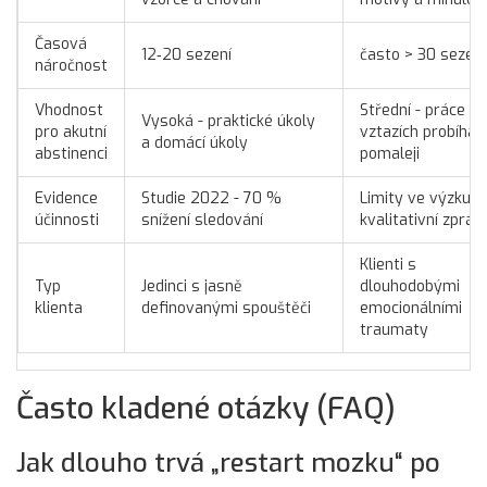
Časová
12‑20 sezení
často > 30 sezení
náročnost
Vhodnost
Střední - práce na
Vysoká - praktické úkoly
pro akutní
vztazích probíhá
a domácí úkoly
abstinenci
pomaleji
Evidence
Studie 2022 - 70 %
Limity ve výzkum
účinnosti
snížení sledování
kvalitativní zpráv
Klienti s
Typ
Jedinci s jasně
dlouhodobými
klienta
definovanými spouštěči
emocionálními
traumaty
Často kladené otázky (FAQ)
Jak dlouho trvá „restart mozku“ po