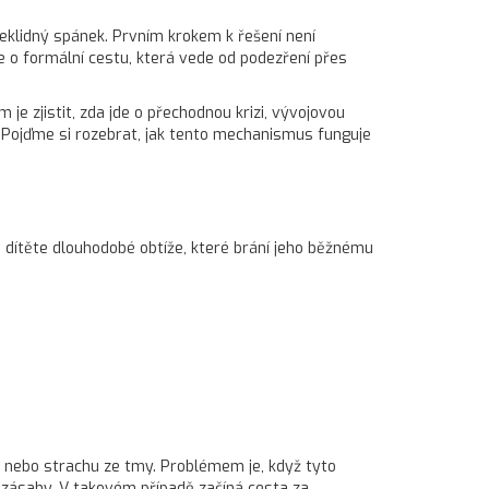
eklidný spánek. Prvním krokem k řešení není
de o formální cestu, která vede od podezření přes
e zjistit, zda jde o přechodnou krizi, vývojovou
ů. Pojďme si rozebrat, jak tento mechanismus funguje
u dítěte dlouhodobé obtíže, které brání jeho běžnému
i nebo strachu ze tmy. Problémem je, když tyto
ké zásahy. V takovém případě začíná cesta za