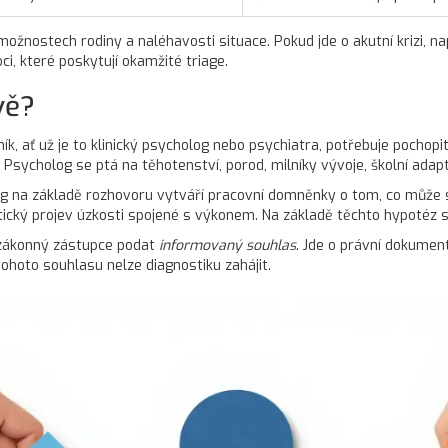
 možnostech rodiny a naléhavosti situace. Pokud jde o akutní krizi, n
i, které poskytují okamžité triage.
vě?
ík, ať už je to klinický psycholog nebo psychiatra, potřebuje pochop
e. Psycholog se ptá na těhotenství, porod, milníky vývoje, školní adapt
na základě rozhovoru vytváří pracovní domněnky o tom, co může stá
ický projev úzkosti spojené s výkonem. Na základě těchto hypotéz se
 zákonný zástupce podat
informovaný souhlas
. Jde o právní dokumen
ohoto souhlasu nelze diagnostiku zahájit.