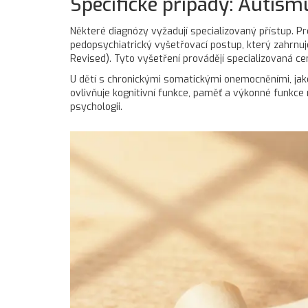
Specifické případy: Autis
Některé diagnózy vyžadují specializovaný přístup. P
pedopsychiatrický vyšetřovací postup, který zahrnu
Revised). Tyto vyšetření provádějí specializovaná ce
U dětí s chronickými somatickými onemocněními, jako 
ovlivňuje kognitivní funkce, paměť a výkonné funkce
psychologii.