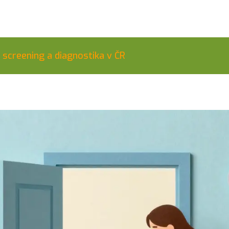
 screening a diagnostika v ČR