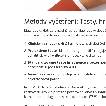
Metody vyšetření: Testy, h
Diagnostika dětí se zásadně liší od diagnostiky dos
tomu, aby popsalo své pocity. Proto využíváme kom
Klinický rozhovor s dítětem:
U starších dětí (od
Projektívne testy:
Jde o metody, kde dítě reaguje
odhalit skryté konflikty a emoce, které dítě neumí
Standardizované testy inteligence a pozornost
pozornosti u podezření na ADHD.
Anamnéza ze školy:
Spolupráce s učitelem je nez
objektivizovat potíže.
Prof. PhDr. Jana Šmahelová z Masarykovy univerzity
rozhovoru, školy a přímého pozorování dítěte v inte
komponentou diagnostiky, kterou hodnotí 87 % odbo