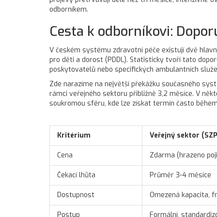
odborníkem.
Cesta k odborníkovi: Dopor
V českém systému zdravotní péče existují dvě hlavní
pro děti a dorost (PDDL). Statisticky tvoří tato do
poskytovatelů nebo specifických ambulantních služeb
Zde narazíme na největší překážku současného systém
rámci veřejného sektoru přibližně 3,2 měsíce. V někt
soukromou sféru, kde lze získat termín často během
Kritérium
Veřejný sektor (SZP
Cena
Zdarma (hrazeno poj
Čekací lhůta
Průměr 3-4 měsíce
Dostupnost
Omezená kapacita, f
Postup
Formální, standardi