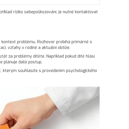
apříklad riziko sebepoškozování, je nutné kontaktovat
it kontext problému. Rozhovor probíhá primárně s
aci, vztahy v rodině a aktuální obtíže.
t za problémy dítěte. Například pokud dítě hlásí
 plánuje další postup.
t, kterým souhlasíte s provedením psychologického