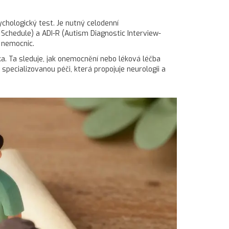
chologický test. Je nutný celodenní
Schedule) a ADI-R (Autism Diagnostic Interview-
í nemocnic.
ka. Ta sleduje, jak onemocnění nebo léková léčba
pecializovanou péči, která propojuje neurologii a