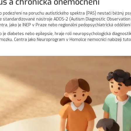
mus a chronická onemocnění
ro podezření na poruchu autistického spektra (PAS) nestačí běžný psy
je standardizované nástroje ADOS-2 (Autism Diagnostic Observation 
ntra, jako je INEP v Praze nebo regionální pedopsychiatrická oddělen
je diabetes nebo epilepsie, hraje roli neuropsychologická diagnosti
 mozku. Centra jako Neuroprogram v Homolce nemocnici nabízejí tuto s