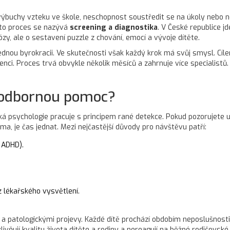
výbuchy vzteku ve škole, neschopnost soustředit se na úkoly nebo n
ento proces se nazývá
screening a diagnostika
. V České republice j
ózy, ale o sestavení puzzle z chování, emocí a vývoje dítěte.
u byrokracii. Ve skutečnosti však každý krok má svůj smysl. Cílem j
enci. Proces trvá obvykle několik měsíců a zahrnuje více specialist
t odbornou pomoc?
ská psychologie pracuje s principem rané detekce. Pokud pozorujete 
ma, je čas jednat. Mezi nejčastější důvody pro návštěvu patří:
 ADHD).
 lékařského vysvětlení.
 a patologickými projevy. Každé dítě prochází obdobím neposlušnost
vlivňují kvalitu života dítěte a rodiny a nereagují na běžné rodičovs