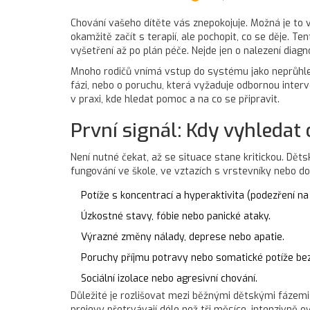
Chování vašeho dítěte vás znepokojuje. Možná je to 
okamžitě začít s terapií, ale pochopit, co se děje. T
vyšetření až po plán péče. Nejde jen o nalezení diagn
Mnoho rodičů vnímá vstup do systému jako neprůhledno
fázi, nebo o poruchu, která vyžaduje odbornou interv
v praxi, kde hledat pomoc a na co se připravit.
První signál: Kdy vyhleda
Není nutné čekat, až se situace stane kritickou. Dět
fungování ve škole, ve vztazích s vrstevníky nebo do
Potíže s koncentrací a hyperaktivita (podezření na
Úzkostné stavy, fóbie nebo panické ataky.
Výrazné změny nálady, deprese nebo apatie.
Poruchy příjmu potravy nebo somatické potíže bez
Sociální izolace nebo agresivní chování.
Důležité je rozlišovat mezi běžnými dětskými fázemi
projevy přetrvávají déle než tři měsíce, intenzivně o