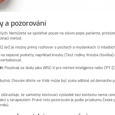
ry a pozorování
pělých. Nemůžete se spoléhat pouze na slovní popis pacienta, protože
binaci metod.
 12 let) je možný přímý rozhovor o pocitech a myšlenkách. U mladšíc
 na nejasné podněty, například kresby (Test rodiny, Kresba člověka)
 verbalizovat.
i:
Používají se škály jako WISC-V pro měření inteligence nebo CPT 
bytná. Chování dítěte ve třídě může být zcela odlišné od domácího pr
 zdůrazňuje, že samotný testovací výsledek bez kontextu nemá cenu.
rakci s terapeutem. Právě toto pozorování je podle průzkumu České p
rníků.