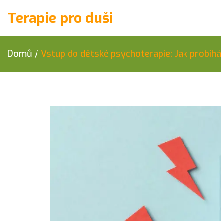
Terapie pro duši
Domů
/
Vstup do dětské psychoterapie: Jak probíhá