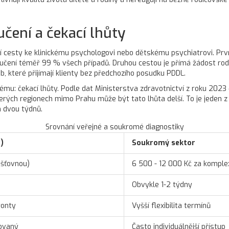
učení a čekací lhůty
 cesty ke klinickému psychologovi nebo dětskému psychiatrovi. První
poručení téměř 99 % všech případů. Druhou cestou je přímá žádost r
, které přijímají klienty bez předchozího posudku PDDL.
u: čekací lhůty. Podle dat Ministerstva zdravotnictví z roku 2023 č
erých regionech mimo Prahu může být tato lhůta delší. To je jeden z 
 dvou týdnů.
Srovnání veřejné a soukromé diagnostiky
)
Soukromý sektor
išťovnou)
6 500 - 12 000 Kč za komplex
Obvykle 1-2 týdny
ronty
Vyšší flexibilita termínů
zovaný
Často individuálnější přístup