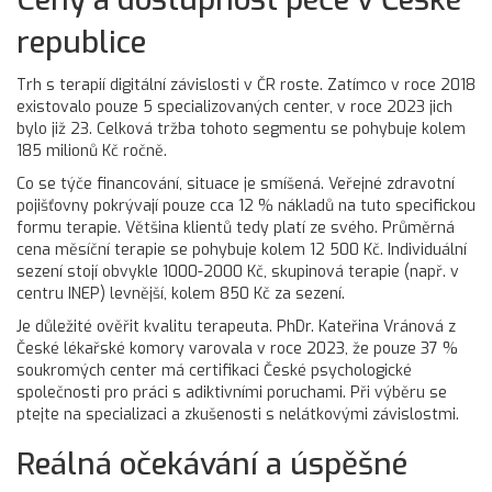
republice
Trh s terapií digitální závislosti v ČR roste. Zatímco v roce 2018
existovalo pouze 5 specializovaných center, v roce 2023 jich
bylo již 23. Celková tržba tohoto segmentu se pohybuje kolem
185 milionů Kč ročně.
Co se týče financování, situace je smíšená. Veřejné zdravotní
pojišťovny pokrývají pouze cca 12 % nákladů na tuto specifickou
formu terapie. Většina klientů tedy platí ze svého. Průměrná
cena měsíční terapie se pohybuje kolem 12 500 Kč. Individuální
sezení stojí obvykle 1000-2000 Kč, skupinová terapie (např. v
centru INEP) levnější, kolem 850 Kč za sezení.
Je důležité ověřit kvalitu terapeuta. PhDr. Kateřina Vránová z
České lékařské komory varovala v roce 2023, že pouze 37 %
soukromých center má certifikaci České psychologické
společnosti pro práci s adiktivními poruchami. Při výběru se
ptejte na specializaci a zkušenosti s nelátkovými závislostmi.
Reálná očekávání a úspěšné