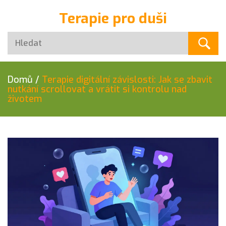
Terapie pro duši
Domů
/
Terapie digitální závislosti: Jak se zbavit
nutkání scrollovat a vrátit si kontrolu nad
životem