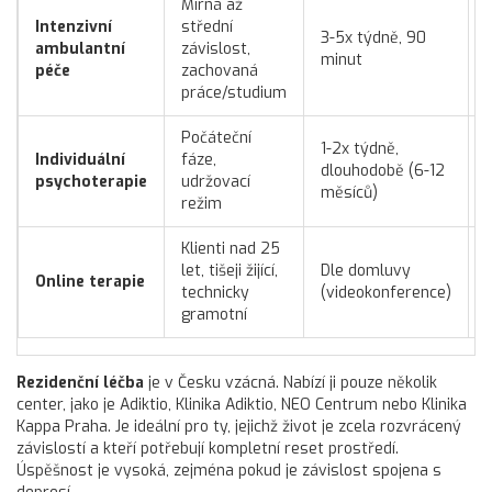
Mírná až
Intenzivní
střední
3-5x týdně, 90
ambulantní
závislost,
minut
péče
zachovaná
práce/studium
Počáteční
1-2x týdně,
Individuální
fáze,
dlouhodobě (6-12
psychoterapie
udržovací
měsíců)
režim
Klienti nad 25
let, tišeji žijící,
Dle domluvy
Online terapie
technicky
(videokonference)
gramotní
Rezidenční léčba
je v Česku vzácná. Nabízí ji pouze několik
center, jako je
Adiktio
,
Klinika Adiktio
, NEO Centrum nebo Klinika
Kappa Praha. Je ideální pro ty, jejichž život je zcela rozvrácený
závislostí a kteří potřebují kompletní reset prostředí.
Úspěšnost je vysoká, zejména pokud je závislost spojena s