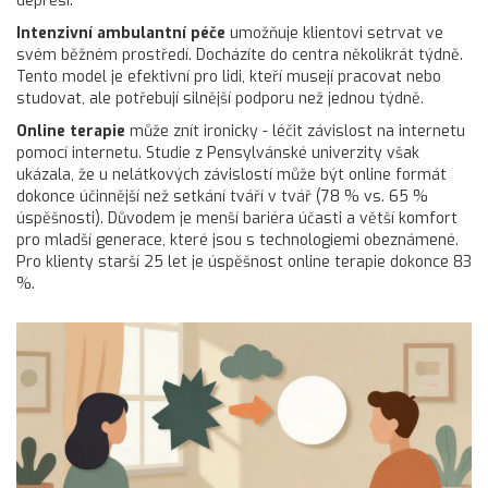
depresí.
Intenzivní ambulantní péče
umožňuje klientovi setrvat ve
svém běžném prostředí. Docházíte do centra několikrát týdně.
Tento model je efektivní pro lidi, kteří musejí pracovat nebo
studovat, ale potřebují silnější podporu než jednou týdně.
Online terapie
může znít ironicky - léčit závislost na internetu
pomocí internetu. Studie z Pensylvánské univerzity však
ukázala, že u nelátkových závislostí může být online formát
dokonce účinnější než setkání tváří v tvář (78 % vs. 65 %
úspěšnosti). Důvodem je menší bariéra účasti a větší komfort
pro mladší generace, které jsou s technologiemi obeznámené.
Pro klienty starší 25 let je úspěšnost online terapie dokonce 83
%.