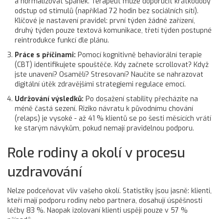
a normalizovat spánek. Terapeut může doporučit krátkodobý
odstup od stimulů (například 72 hodin bez sociálních sítí).
Klíčové je nastavení pravidel: první týden žádné zařízení,
druhý týden pouze textová komunikace, třetí týden postupné
reintrodukce funkcí dle plánu.
Práce s příčinami:
Pomocí kognitivně behaviorální terapie
(CBT) identifikujete spouštěče. Kdy začnete scrollovat? Když
jste unavení? Osamělí? Stresovaní? Naučíte se nahrazovat
digitální útěk zdravějšími strategiemi regulace emocí.
Udržování výsledků:
Po dosažení stability přecházíte na
méně častá sezení. Riziko návratu k původnímu chování
(relaps) je vysoké - až 41 % klientů se po šesti měsících vrátí
ke starým návykům, pokud nemají pravidelnou podporu.
Role rodiny a okolí v procesu
uzdravování
Nelze podceňovat vliv vašeho okolí. Statistiky jsou jasně: klienti,
kteří mají podporu rodiny nebo partnera, dosahují úspěšnosti
léčby 83 %. Naopak izolovaní klienti uspějí pouze v 57 %