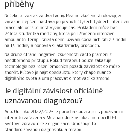
příběhy
Nečekejte zázrak za dva týdny. Reálné zkušenosti ukazují, že
výrazné zlepšení nastává po prvních čtyřech týdnech intenzivní
práce, ale udržitelnost vyžaduje čas. Příkladem může být
24letá studentka medicíny, která po 12týdenní intenzivní
ambulantní terapii snížila denní užívání sociálních sítí z 7 hodin
na 1,5 hodiny a obnovila si akademický prospěch.
Na druhé straně, negativní zkušenosti často pramení z
neodborného přístupu. Pokud terapeut pouze zakazuje
technologie bez řešení emočních pozadí, závislost se může
zhoršit. Klíčové je najít specialistu, který chápe nuance
digitálního světa a umí pracovat s motivací ke změně.
Je digitální závislost oficiálně
uznávanou diagnózou?
Ano. Od roku 2022/2023 je porucha související s používáním
internetu zařazena v Mezinárodní klasifikaci nemocí ICD-11
Světové zdravotnické organizace. Umožňuje to
standardizovanou diagnostiku a terapii.