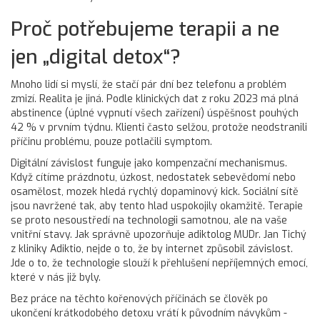
Proč potřebujeme terapii a ne
jen „digital detox“?
Mnoho lidí si myslí, že stačí pár dní bez telefonu a problém
zmizí. Realita je jiná. Podle klinických dat z roku 2023 má plná
abstinence (úplné vypnutí všech zařízení) úspěšnost pouhých
42 % v prvním týdnu. Klienti často selžou, protože neodstranili
příčinu problému, pouze potlačili symptom.
Digitální závislost funguje jako kompenzační mechanismus.
Když cítíme prázdnotu, úzkost, nedostatek sebevědomí nebo
osamělost, mozek hledá rychlý dopaminový kick. Sociální sítě
jsou navržené tak, aby tento hlad uspokojily okamžitě. Terapie
se proto nesoustředí na technologii samotnou, ale na vaše
vnitřní stavy. Jak správně upozorňuje adiktolog MUDr. Jan Tichý
z kliniky Adiktio, nejde o to, že by internet způsobil závislost.
Jde o to, že technologie slouží k přehlušení nepříjemných emocí,
které v nás již byly.
Bez práce na těchto kořenových příčinách se člověk po
ukončení krátkodobého detoxu vrátí k původním návykům -