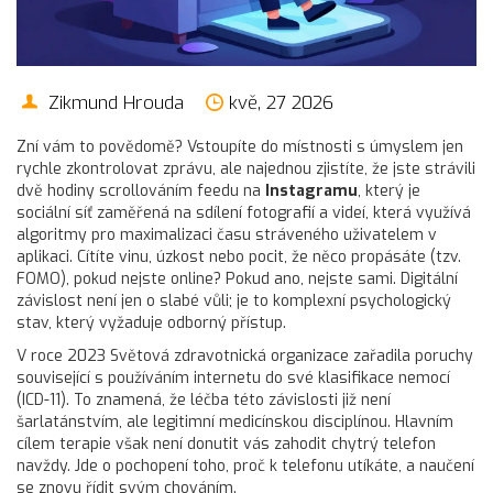
Zikmund Hrouda
kvě, 27 2026
Zní vám to povědomě? Vstoupíte do místnosti s úmyslem jen
rychle zkontrolovat zprávu, ale najednou zjistíte, že jste strávili
dvě hodiny scrollováním feedu na
Instagramu
, který je
sociální síť zaměřená na sdílení fotografií a videí, která využívá
algoritmy pro maximalizaci času stráveného uživatelem v
aplikaci
. Cítíte vinu, úzkost nebo pocit, že něco propásáte (tzv.
FOMO), pokud nejste online? Pokud ano, nejste sami. Digitální
závislost není jen o slabé vůli; je to komplexní psychologický
stav, který vyžaduje odborný přístup.
V roce 2023 Světová zdravotnická organizace zařadila poruchy
související s používáním internetu do své klasifikace nemocí
(ICD-11). To znamená, že léčba této závislosti již není
šarlatánstvím, ale legitimní medicínskou disciplínou. Hlavním
cílem terapie však není donutit vás zahodit chytrý telefon
navždy. Jde o pochopení toho, proč k telefonu utíkáte, a naučení
se znovu řídit svým chováním.