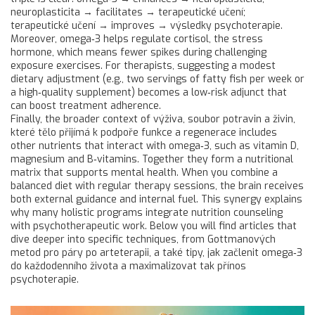
neuroplasticita → facilitates → terapeutické učení;
terapeutické učení → improves → výsledky psychoterapie.
Moreover, omega‑3 helps regulate cortisol, the stress
hormone, which means fewer spikes during challenging
exposure exercises. For therapists, suggesting a modest
dietary adjustment (e.g., two servings of fatty fish per week or
a high‑quality supplement) becomes a low‑risk adjunct that
can boost treatment adherence.
Finally, the broader context of
výživa
,
soubor potravin a živin,
které tělo přijímá k podpoře funkce a regenerace
includes
other nutrients that interact with omega‑3, such as vitamin D,
magnesium and B‑vitamins. Together they form a nutritional
matrix that supports mental health. When you combine a
balanced diet with regular therapy sessions, the brain receives
both external guidance and internal fuel. This synergy explains
why many holistic programs integrate nutrition counseling
with psychotherapeutic work. Below you will find articles that
dive deeper into specific techniques, from Gottmanových
metod pro páry po arteterapii, a také tipy, jak začlenit omega‑3
do každodenního života a maximalizovat tak přínos
psychoterapie.