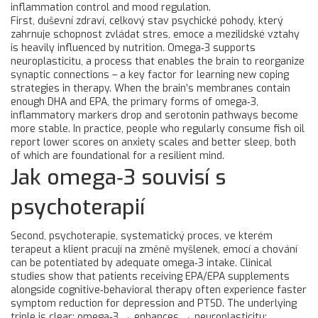
inflammation control and mood regulation.
First,
duševní zdraví
,
celkový stav psychické pohody, který
zahrnuje schopnost zvládat stres, emoce a mezilidské vztahy
is heavily influenced by nutrition. Omega‑3 supports
neuroplasticitu, a process that enables the brain to reorganize
synaptic connections – a key factor for learning new coping
strategies in therapy. When the brain’s membranes contain
enough DHA and EPA, the primary forms of omega‑3,
inflammatory markers drop and serotonin pathways become
more stable. In practice, people who regularly consume fish oil
report lower scores on anxiety scales and better sleep, both
of which are foundational for a resilient mind.
Jak omega‑3 souvisí s
psychoterapií
Second,
psychoterapie
,
systematický proces, ve kterém
terapeut a klient pracují na změně myšlenek, emocí a chování
can be potentiated by adequate omega‑3 intake. Clinical
studies show that patients receiving EPA/EPA supplements
alongside cognitive‑behavioral therapy often experience faster
symptom reduction for depression and PTSD. The underlying
triple is clear: omega‑3 → enhances → neuroplasticitu;