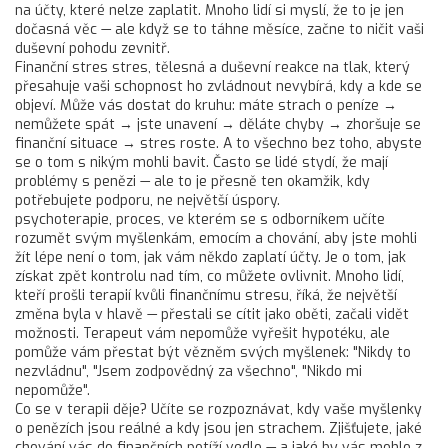
na účty, které nelze zaplatit.
Mnoho lidí si myslí, že to je jen
dočasná věc — ale když se to táhne měsíce, začne to ničit vaši
duševní pohodu zevnitř.
Finanční stres
stres
,
tělesná a duševní reakce na tlak, který
přesahuje vaši schopnost ho zvládnout
nevybírá, kdy a kde se
objeví. Může vás dostat do kruhu: máte strach o peníze →
nemůžete spát → jste unavení → děláte chyby → zhoršuje se
finanční situace → stres roste. A to všechno bez toho, abyste
se o tom s nikým mohli bavit. Často se lidé stydí, že mají
problémy s penězi — ale to je přesně ten okamžik, kdy
potřebujete podporu, ne největší úspory.
psychoterapie
,
proces, ve kterém se s odborníkem učíte
rozumět svým myšlenkám, emocím a chování, aby jste mohli
žít lépe
není o tom, jak vám někdo zaplatí účty. Je o tom, jak
získat zpět kontrolu nad tím, co můžete ovlivnit. Mnoho lidí,
kteří prošli terapií kvůli finančnímu stresu, říká, že největší
změna byla v hlavě — přestali se cítit jako oběti, začali vidět
možnosti. Terapeut vám nepomůže vyřešit hypotéku, ale
pomůže vám přestat být vězněm svých myšlenek: "Nikdy to
nezvládnu", "Jsem zodpovědný za všechno", "Nikdo mi
nepomůže".
Co se v terapii děje? Učíte se rozpoznávat, kdy vaše myšlenky
o penězích jsou reálné a kdy jsou jen strachem. Zjišťujete, jaké
chování vás do finančních potíží vedlo — a jaké by vás mohlo z