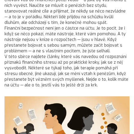
nich vyvést. Naučíte se mluvit o penězích bez stydu,
stanovovat reálné cíle a přijímat, že někdy se něco nezvládne
— a to je v pořádku. Někteří lidé přijdou na schůzku kvůli
dluhům, ale odcházejí s tím, že konečně mohou spát.
Finanční bezpečnost není jen o částce na účtu. Je to pocit, že i
když se něco pokazí, máte nástroje, které vám pomohou. A ty
nástroje nejsou v knize o rozpočtech — jsou v hlavě. Když
přestanete bojovat s sebou samým, můžete začít bojovat s
problémem — a ne s vlastním pocitem, že jste selhali.
V této sbírce najdete články, které vás navedou od rozpoznání
příznaků finančního stresu až po praktické kroky, jak se z něj
vysvobodit. Některé se týkají toho, jak terapie pomáhá při
stresu obecně, jiné ukazují, jak se mění vztah k penězům, když
přestanete být vězněm svých myšlenek. Nejde o to, kolik máte
na účtu — ale o to, jestli vás to ještě drží za krk.