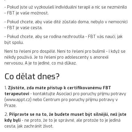
- Pokud jste už vyzkoušeli individuální terapii a nic se nezměnilo
- FBT je vaše možnost.
- Pokud chcete, aby vaše dítě zůstalo doma, nebylo v nemocnici
- FBT je vaše cesta.
- Pokud chcete, aby se rodina nezhroutila - FBT vás naučí, jak
být spolu.
Není to řešení pro dospělé. Není to řešení pro bulimii - i když se
někdy používá. Je to řešení pro adolescenty s anorexií
nervosou. A je to jediné, co má důkaz.
Co dělat dnes?
1.
Zjistěte, zda máte přístup k certifikovanému FBT
terapeutovi
- kontaktujte Asociaci pro poruchy příjmu potravy
(www.appt.cz) nebo Centrum pro poruchy příjmu potravy v
Praze.
2.
Připravte se na to, že budete muset být silnější, než jste
kdy byli
- ne proto, že to je správné, ale protože to je jediná
cesta, jak zachránit život.