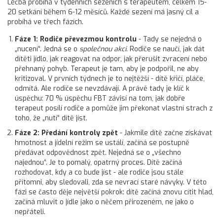
Léčba probíhá v týdenních sezeních s terapeutem, celkem 15-
20 setkání během 6-12 měsíců. Každé sezení má jasný cíl a
probíhá ve třech fázích.
Fáze 1: Rodiče převezmou kontrolu
- Tady se nejedná o
„nucení“. Jedná se o
společnou akci
. Rodiče se naučí, jak dát
dítěti jídlo, jak reagovat na odpor, jak přerušit zvracení nebo
přehnaný pohyb. Terapeut je tam, aby je podpořil, ne aby
kritizoval. V prvních týdnech je to nejtěžší - dítě křičí, pláče,
odmítá. Ale rodiče se nevzdávají. A právě tady je klíč k
úspěchu: 70 % úspěchu FBT závisí na tom, jak dobře
terapeut posílí rodiče a pomůže jim překonat vlastní strach z
toho, že „nutí“ dítě jíst.
Fáze 2: Předání kontroly zpět
- Jakmile dítě začne získávat
hmotnost a jídelní režim se ustálí, začíná se postupně
předávat odpovědnost zpět. Nejedná se o „všechno
najednou“. Je to pomalý, opatrný proces. Dítě začíná
rozhodovat, kdy a co bude jíst - ale rodiče jsou stále
přítomni, aby sledovali, zda se nevrací staré návyky. V této
fázi se často děje největší pokrok: dítě začíná znovu cítit hlad,
začíná mluvit o jídle jako o něčem přirozeném, ne jako o
nepřáteli.