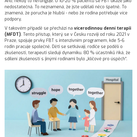
Ano, někdy to nefunguje. U 10-20 % pacientů se FBT ukáže jako
nedostatečná. To neznamená, že jste udělali něco špatně. To
znamená, že porucha je hlubší - nebo že rodina potřebuje více
podpory.
V takovém případě se přechází na
vícerodinnou denní terapii
(MFDT)
. Tento přístup, který se v Česku rozvíjí od roku 2021 v
Praze, spojuje prvky FBT s intenzivním programem, kde 5-6
rodin pracuje společně. Děti se setkávají, rodiče se podělí o
zkušenosti, terapeuti sledují dynamiku. 80 % účastníků říká, že
sdílení zkušeností s jinými rodinami bylo „klíčové pro úspěch“.