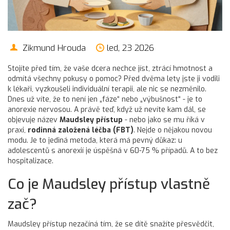
Zikmund Hrouda
led, 23 2026
Stojíte před tím, že vaše dcera nechce jíst, ztrácí hmotnost a
odmítá všechny pokusy o pomoc? Před dvěma lety jste ji vodili
k lékaři, vyzkoušeli individuální terapii, ale nic se nezměnilo.
Dnes už víte, že to není jen „fáze“ nebo „výbušnost“ - je to
anorexie nervosou. A právě teď, když už nevíte kam dál, se
objevuje název
Maudsley přístup
- nebo jako se mu říká v
praxi,
rodinná založená léčba (FBT)
. Nejde o nějakou novou
modu. Je to jediná metoda, která má pevný důkaz: u
adolescentů s anorexií je úspěšná v 60-75 % případů. A to bez
hospitalizace.
Co je Maudsley přístup vlastně
zač?
Maudsley přístup nezačíná tím, že se dítě snažíte přesvědčit,