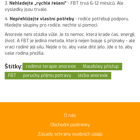
3.
Nehledejte „rychlé řešení“
- FBT trvá 6-12 měsíců. Ale
výsledky jsou trvalé.
4.
Nepřehlížejte vlastní potřeby
- rodiče potřebují podporu.
Hledejte skupiny pro rodiče, nechte si pomoci.
Anorexie není otázka vůle. Je to nemoc, která krade čas, energii,
život. A FBT je jediná metoda, která nejen bojuje s příznaky - ale
vrací rodině její sílu. Nejde o to, aby vaše dítě jelo. Jde o to, aby
vaše rodina přežila.
Štítky:
rodinná terapie anorexie
Maudsley přístup
FBT
poruchy příjmu potravy
léčba anorexie
O nás
Obchodní podmínky
Zásady ochrany osobních údajů