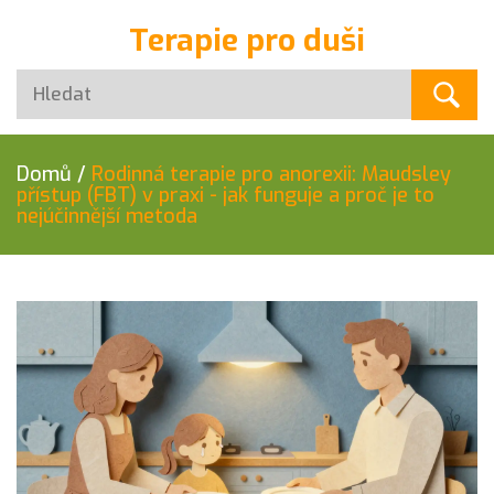
Terapie pro duši
Domů
/
Rodinná terapie pro anorexii: Maudsley
přístup (FBT) v praxi - jak funguje a proč je to
nejúčinnější metoda