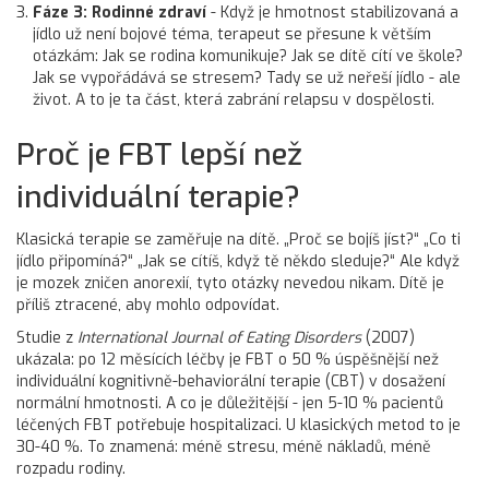
Fáze 3: Rodinné zdraví
- Když je hmotnost stabilizovaná a
jídlo už není bojové téma, terapeut se přesune k větším
otázkám: Jak se rodina komunikuje? Jak se dítě cítí ve škole?
Jak se vypořádává se stresem? Tady se už neřeší jídlo - ale
život. A to je ta část, která zabrání relapsu v dospělosti.
Proč je FBT lepší než
individuální terapie?
Klasická terapie se zaměřuje na dítě. „Proč se bojíš jíst?“ „Co ti
jídlo připomíná?“ „Jak se cítíš, když tě někdo sleduje?“ Ale když
je mozek zničen anorexií, tyto otázky nevedou nikam. Dítě je
příliš ztracené, aby mohlo odpovídat.
Studie z
International Journal of Eating Disorders
(2007)
ukázala: po 12 měsících léčby je FBT o 50 % úspěšnější než
individuální kognitivně-behaviorální terapie (CBT) v dosažení
normální hmotnosti. A co je důležitější - jen 5-10 % pacientů
léčených FBT potřebuje hospitalizaci. U klasických metod to je
30-40 %. To znamená: méně stresu, méně nákladů, méně
rozpadu rodiny.