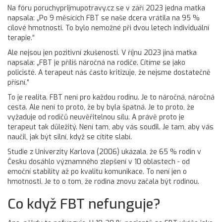
Na fóru poruchyprijmupotravy.cz se v září 2023 jedna matka
napsala: „Po 9 měsících FBT se naše dcera vrátila na 95 %
cílové hmotnosti. To bylo nemožné při dvou letech individuální
terapie.“
Ale nejsou jen pozitivní zkušenosti. V říjnu 2023 jiná matka
napsala: „FBT je příliš náročná na rodiče. Cítíme se jako
policisté. A terapeut nás často kritizuje, že nejsme dostatečně
přísní.“
To je realita. FBT není pro každou rodinu. Je to náročná, náročná
cesta. Ale není to proto, že by byla špatná. Je to proto, že
vyžaduje od rodičů neuvěřitelnou sílu. A právě proto je
terapeut tak důležitý. Není tam, aby vás soudil. Je tam, aby vás
naučil, jak být silní, když se cítíte slabí.
Studie z Univerzity Karlova (2006) ukázala, že 65 % rodin v
Česku dosáhlo významného zlepšení v 10 oblastech - od
emoční stability až po kvalitu komunikace. To není jen o
hmotnosti. Je to o tom, že rodina znovu začala být rodinou.
Co když FBT nefunguje?