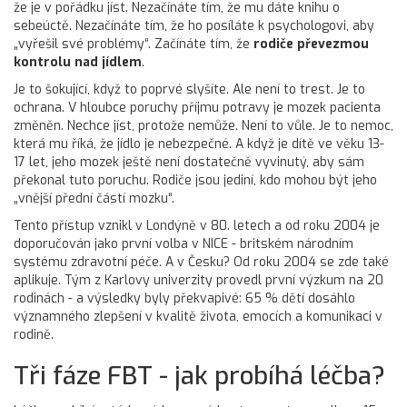
že je v pořádku jíst. Nezačínáte tím, že mu dáte knihu o
sebeúctě. Nezačínáte tím, že ho posíláte k psychologovi, aby
„vyřešil své problémy“. Začínáte tím, že
rodiče převezmou
kontrolu nad jídlem
.
Je to šokující, když to poprvé slyšíte. Ale není to trest. Je to
ochrana. V hloubce poruchy příjmu potravy je mozek pacienta
změněn. Nechce jíst, protože nemůže. Není to vůle. Je to nemoc,
která mu říká, že jídlo je nebezpečné. A když je dítě ve věku 13-
17 let, jeho mozek ještě není dostatečně vyvinutý, aby sám
překonal tuto poruchu. Rodiče jsou jediní, kdo mohou být jeho
„vnější přední částí mozku“.
Tento přístup vznikl v Londýně v 80. letech a od roku 2004 je
doporučován jako první volba v NICE - britském národním
systému zdravotní péče. A v Česku? Od roku 2004 se zde také
aplikuje. Tým z Karlovy univerzity provedl první výzkum na 20
rodinách - a výsledky byly překvapivé: 65 % dětí dosáhlo
významného zlepšení v kvalitě života, emocích a komunikaci v
rodině.
Tři fáze FBT - jak probíhá léčba?