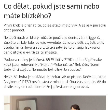
Co dělat, pokud jste sami nebo
máte blízkého?
První krok je přiznat: to, co se stalo, mělo vliv. A že je v pořádku
chtít pomoct.
Nejlepší nástroj, který můžete použít, je deníkování triggerů.
Zapište si: kdy, kde, co vás vyvolalo. Co jste viděli, slyšeli, cítili.
Studie na Karlově univerzitě ukázaly, že to snižuje frekvenci
panic útoků o 44 % za tři měsíce.
Podpora rodiny je klíčová. 65 % lidí s PTSD má horší příznaky,
když jsou izolovaní. Neříkejte: "Překonáš to." Řekněte: "Jsem
tady. Chci slyšet. Nemusíte být silný. Jen buďte."
Největší chyba je odkládat. Nečekat, až to přejde. Nečekat, až se
"zvyknete". PTSD nezůstává v minulosti. Ona vás sleduje. Až do
chvíle, kdy se rozhodnete, že ji přestanete ignorovat.