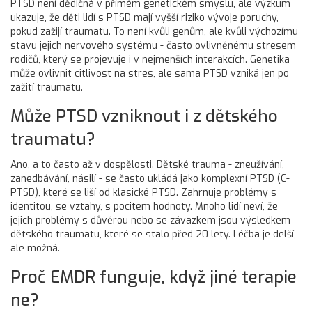
PTSD není dědičná v přímém genetickém smyslu, ale výzkum
ukazuje, že děti lidí s PTSD mají vyšší riziko vývoje poruchy,
pokud zažijí traumatu. To není kvůli genům, ale kvůli výchozímu
stavu jejich nervového systému - často ovlivněnému stresem
rodičů, který se projevuje i v nejmenších interakcích. Genetika
může ovlivnit citlivost na stres, ale sama PTSD vzniká jen po
zažití traumatu.
Může PTSD vzniknout i z dětského
traumatu?
Ano, a to často až v dospělosti. Dětské trauma - zneužívání,
zanedbávání, násilí - se často ukládá jako komplexní PTSD (C-
PTSD), které se liší od klasické PTSD. Zahrnuje problémy s
identitou, se vztahy, s pocitem hodnoty. Mnoho lidí neví, že
jejich problémy s důvěrou nebo se závazkem jsou výsledkem
dětského traumatu, které se stalo před 20 lety. Léčba je delší,
ale možná.
Proč EMDR funguje, když jiné terapie
ne?