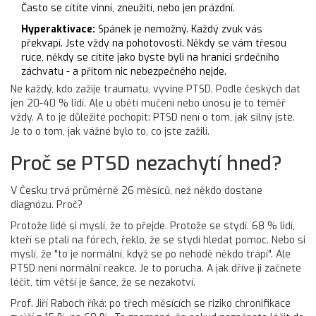
Často se cítíte vinní, zneužití, nebo jen prázdní.
Hyperaktivace:
Spánek je nemožný. Každý zvuk vás
překvapí. Jste vždy na pohotovosti. Někdy se vám třesou
ruce, někdy se cítíte jako byste byli na hranici srdečního
záchvatu - a přitom nic nebezpečného nejde.
Ne každý, kdo zažije traumatu, vyvine PTSD. Podle českých dat
jen 20-40 % lidí. Ale u obětí mučení nebo únosu je to téměř
vždy. A to je důležité pochopit: PTSD není o tom, jak silný jste.
Je to o tom, jak vážné bylo to, co jste zažili.
Proč se PTSD nezachytí hned?
V Česku trvá průměrně 26 měsíců, než někdo dostane
diagnózu. Proč?
Protože lidé si myslí, že to přejde. Protože se stydí. 68 % lidí,
kteří se ptali na fórech, řeklo, že se stydí hledat pomoc. Nebo si
myslí, že "to je normální, když se po nehodě někdo trápí". Ale
PTSD není normální reakce. Je to porucha. A jak dříve ji začnete
léčit, tím větší je šance, že se nezakotví.
Prof. Jiří Raboch říká: po třech měsících se riziko chronifikace