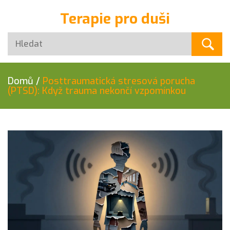
Terapie pro duši
Domů
/
Posttraumatická stresová porucha
(PTSD): Když trauma nekončí vzpomínkou