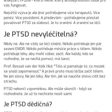
analýza CYP2D6 - která řekne, který antidepresivum bude pro
vás fungovat.
Největší výzva je ale jiná: potřebujeme více terapeutů. Více
peněz. Více povědomí. A především - potřebujeme přestat
považovat PTSD za slabost. Je to zranění. A zranění se léčí.
Je PTSD nevyléčitelná?
Nikdy ne. Ale ne vždy se léčí stejně. Někdo potřebuje jen pár
sezení EMDR. Někdo potřebuje měsíce práce s tělem. Někdo
potřebuje léky, aby mohl vůbec začít. Ale každý, kdo se
rozhodne, že se nechá pomoci, má šanci.
Prof. Bessel van der Kolk říká: "Tělo si pamatuje to, co mozek
se snaží zapomenout." A právě proto musí léčba začít tělem.
Ne jen slovy. Ne jen léky. Ale tím, jak se naučíte znovu cítit bez
strachu.
PTSD nekončí vzpomínkou. Ale může skončit - když se
rozhodnete, že už to nechcete nosit sami.
Je PTSD dědičná?