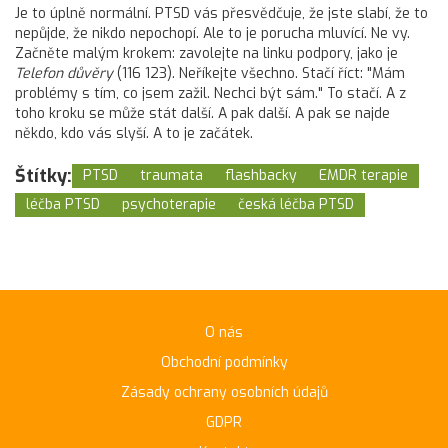
Je to úplně normální. PTSD vás přesvědčuje, že jste slabí, že to
nepůjde, že nikdo nepochopí. Ale to je porucha mluvící. Ne vy.
Začněte malým krokem: zavolejte na linku podpory, jako je
Telefon důvěry
(116 123). Neříkejte všechno. Stačí říct: "Mám
problémy s tím, co jsem zažil. Nechci být sám." To stačí. A z
toho kroku se může stát další. A pak další. A pak se najde
někdo, kdo vás slyší. A to je začátek.
Štítky:
PTSD
traumata
flashbacky
EMDR terapie
léčba PTSD
psychoterapie
česká léčba PTSD
O nás
Obchodní podmínky
Zásady ochrany osobních údajů
GDPR