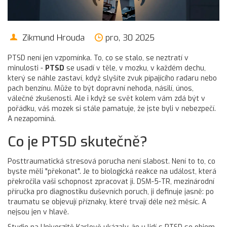
Zikmund Hrouda
pro, 30 2025
PTSD není jen vzpomínka. To, co se stalo, se neztratí v
minulosti -
PTSD
se usadí v těle, v mozku, v každém dechu,
který se náhle zastaví, když slyšíte zvuk pípajícího radaru nebo
pach benzínu. Může to být dopravní nehoda, násilí, únos,
válečné zkušenosti. Ale i když se svět kolem vám zdá být v
pořádku, váš mozek si stále pamatuje, že jste byli v nebezpečí.
A nezapomíná.
Co je PTSD skutečně?
Posttraumatická stresová porucha není slabost. Není to to, co
byste měli "překonat". Je to biologická reakce na událost, která
překročila vaši schopnost zpracovat ji. DSM-5-TR, mezinárodní
příručka pro diagnostiku duševních poruch, ji definuje jasně: po
traumatu se objevují příznaky, které trvají déle než měsíc. A
nejsou jen v hlavě.