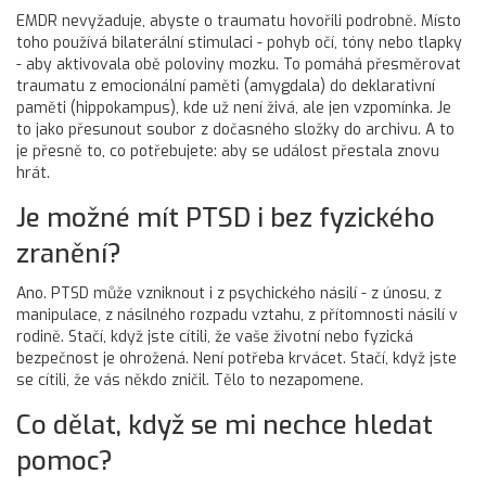
EMDR nevyžaduje, abyste o traumatu hovořili podrobně. Místo
toho používá bilaterální stimulaci - pohyb očí, tóny nebo tlapky
- aby aktivovala obě poloviny mozku. To pomáhá přesměrovat
traumatu z emocionální paměti (amygdala) do deklarativní
paměti (hippokampus), kde už není živá, ale jen vzpomínka. Je
to jako přesunout soubor z dočasného složky do archivu. A to
je přesně to, co potřebujete: aby se událost přestala znovu
hrát.
Je možné mít PTSD i bez fyzického
zranění?
Ano. PTSD může vzniknout i z psychického násilí - z únosu, z
manipulace, z násilného rozpadu vztahu, z přítomnosti násilí v
rodině. Stačí, když jste cítili, že vaše životní nebo fyzická
bezpečnost je ohrožená. Není potřeba krvácet. Stačí, když jste
se cítili, že vás někdo zničil. Tělo to nezapomene.
Co dělat, když se mi nechce hledat
pomoc?