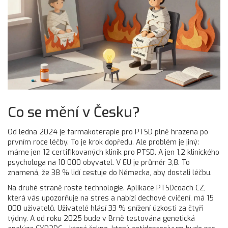
Co se mění v Česku?
Od ledna 2024 je farmakoterapie pro PTSD plně hrazena po
prvním roce léčby. To je krok dopředu. Ale problém je jiný:
máme jen 12 certifikovaných klinik pro PTSD. A jen 1,2 klinického
psychologa na 10 000 obyvatel. V EU je průměr 3,8. To
znamená, že 38 % lidí cestuje do Německa, aby dostali léčbu.
Na druhé straně roste technologie. Aplikace PTSDcoach CZ,
která vás upozorňuje na stres a nabízí dechové cvičení, má 15
000 uživatelů. Uživatelé hlásí 33 % snížení úzkosti za čtyři
týdny. A od roku 2025 bude v Brně testována genetická