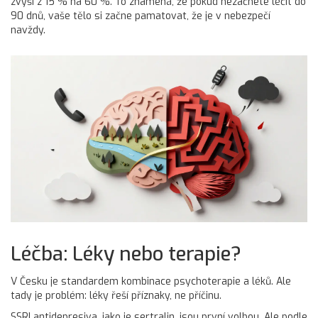
zvýší z 15 % na 60 %. To znamená, že pokud nezačnete léčit do
90 dnů, vaše tělo si začne pamatovat, že je v nebezpečí
navždy.
Léčba: Léky nebo terapie?
V Česku je standardem kombinace psychoterapie a léků. Ale
tady je problém: léky řeší příznaky, ne příčinu.
SSRI antidepresiva, jako je sertralin, jsou první volbou. Ale podle