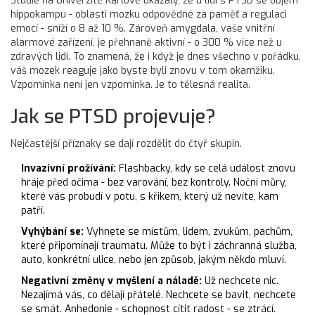
Studie na Univerzitě Karlově ukázaly, že u lidí s PTSD se objem
hippokampu - oblasti mozku odpovědné za paměť a regulaci
emocí - sníží o 8 až 10 %. Zároveň amygdala, vaše vnitřní
alarmové zařízení, je přehnaně aktivní - o 300 % více než u
zdravých lidí. To znamená, že i když je dnes všechno v pořádku,
váš mozek reaguje jako byste byli znovu v tom okamžiku.
Vzpomínka není jen vzpomínka. Je to tělesná realita.
Jak se PTSD projevuje?
Nejčastější příznaky se dají rozdělit do čtyř skupin.
Invazivní prožívání:
Flashbacky, kdy se celá událost znovu
hráje před očima - bez varování, bez kontroly. Noční můry,
které vás probudí v potu, s křikem, který už nevíte, kam
patří.
Vyhýbání se:
Vyhnete se místům, lidem, zvukům, pachům,
které připomínají traumatu. Může to být i záchranná služba,
auto, konkrétní ulice, nebo jen způsob, jakým někdo mluví.
Negativní změny v myšlení a náladě:
Už nechcete nic.
Nezajímá vás, co dělají přátelé. Nechcete se bavit, nechcete
se smát. Anhedonie - schopnost cítit radost - se ztrácí.