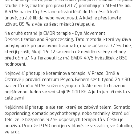
studie z Psychiatrie pro praxi (2017) pomáhají jen 40-60 % lidí.
A 41 % pacientů přestane užívání léků do tří měsíců kvůli
únavě, ztrátě libida nebo nevolnosti. A když je přestanete
užívat, 89 % z vás za šest měsíců relapsuje.
Na druhé straně je EMDR terapie - Eye Movement
Desensitization and Reprocessing. Tato metoda, která využívá
pohyby očí k přepracování traumatu, má úspěšnost 77 %. Lidé,
kteří ji prošli, říkají: "Po 12 sezeních už nevidím scény nehody
před očima." Na Terapeuti.cz má EMDR 4,7/5 hvězdiček z 850
hodnocení.
Nejnovější přístup je ketaminová terapie. V Praze, Brně a
Ostravě ji provádí centrum Psyon. Během šesti týdnů 24 z 30
pacientů mělo 50 % snížení symptomů. Ale není to hrazeno
pojišťovnou. Jedno sezení stojí 15 000 Kč. A je to jen tři místa v
celé zemi.
Nejúčinnější přístup je ale ten, který se zabývá tělem. Somatic
experiencing, somatic psychotherapy, nebo techniky, které učí
tělo, že je bezpečné. 92 % úspěšných terapeutů v Česku je
používá. Protože PTSD není jen v hlavě. Je v svalích, ve žaludku,
ve srdci.