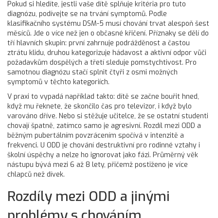
Pokud si hledíte, jestli vaše dítě splňuje kritéria pro tuto
diagnózu, podívejte se na trvání symptomů. Podle
klasifikačního systému
DSM-5
musí chování trvat alespoň šest
měsíců. Jde o více než jen o občasné křičení. Příznaky se dělí do
tří hlavních skupin: první zahrnuje podrážděnost a častou
ztrátu klidu, druhou kategorizuje hádavost a aktivní odpor vůči
požadavkům dospělých a třetí sleduje pomstychtivost. Pro
samotnou diagnózu stačí splnit čtyři z osmi možných
symptomů v těchto kategoriích.
V praxi to vypadá například takto: dítě se začne bouřit hned,
když mu řeknete, že skončilo čas pro televizor, i když bylo
varováno dříve. Nebo si stěžuje učitelce, že se ostatní studenti
chovají špatně, zatímco samo je agresivní. Rozdíl mezi ODD a
běžným pubertálním povzrácením spočívá v intenzitě a
frekvenci. U ODD je chování destruktivní pro rodinné vztahy i
školní úspěchy a nelze ho ignorovat jako fázi. Průměrný věk
nástupu bývá mezi 6 až 8 lety, přičemž postiženo je více
chlapců než dívek.
Rozdíly mezi ODD a jinými
problémy s chováním