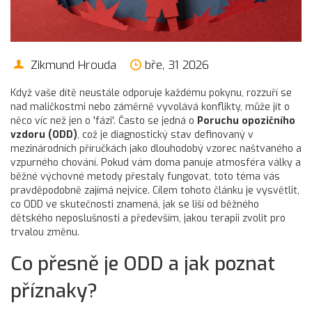
Zikmund Hrouda
bře, 31 2026
Když vaše dítě neustále odporuje každému pokynu, rozzuří se
nad maličkostmi nebo záměrně vyvolává konflikty, může jít o
něco víc než jen o 'fázi'. Často se jedná o
Poruchu opozičního
vzdoru (ODD)
, což je diagnostický stav definovaný v
mezinárodních příručkách jako dlouhodobý vzorec naštvaného a
vzpurného chování. Pokud vám doma panuje atmosféra války a
běžné výchovné metody přestaly fungovat, toto téma vás
pravděpodobně zajímá nejvíce. Cílem tohoto článku je vysvětlit,
co ODD ve skutečnosti znamená, jak se liší od běžného
dětského neposlušnosti a především, jakou terapii zvolit pro
trvalou změnu.
Co přesně je ODD a jak poznat
příznaky?