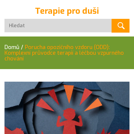
Terapie pro duši
Domů
/
Porucha opozičního vzdoru (ODD):
Komplexní průvodce terapií a léčbou vzpurného
chování