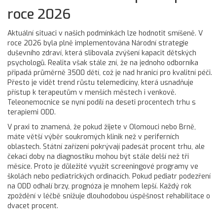
roce 2026
Aktuální situaci v našich podmínkách lze hodnotit smíšeně. V
roce 2026 byla plně implementována Národní strategie
duševního zdraví, která slibovala zvýšení kapacit dětských
psychologů. Realita však stále zní, že na jednoho odborníka
připadá průměrně 3500 dětí, což je nad hranicí pro kvalitní péči.
Přesto je vidět trend růstu telemedicíny, která usnadňuje
přístup k terapeutům v menších městech i venkově.
Teleonemocnice se nyní podílí na deseti procentech trhu s
terapiemi ODD.
V praxi to znamená, že pokud žijete v Olomouci nebo Brně,
máte větší výběr soukromých klinik než v periferních
oblastech. Státní zařízení pokrývají padesát procent trhu, ale
čekací doby na diagnostiku mohou být stále delší než tři
měsíce. Proto je důležité využít screeningové programy ve
školách nebo pediatrických ordinacích. Pokud pediatr podezření
na ODD odhalí brzy, prognóza je mnohem lepší. Každý rok
zpoždění v léčbě snižuje dlouhodobou úspěšnost rehabilitace o
dvacet procent.