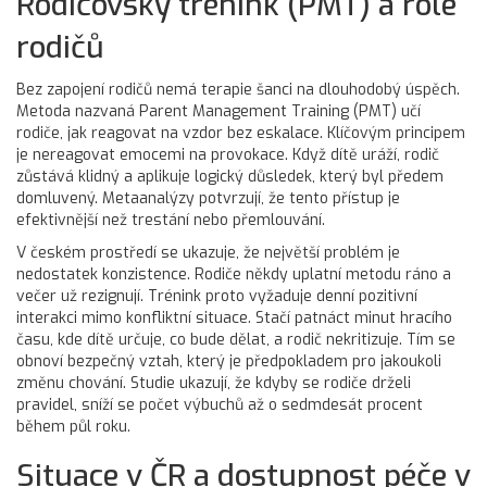
Rodičovský trénink (PMT) a role
rodičů
Bez zapojení rodičů nemá terapie šanci na dlouhodobý úspěch.
Metoda nazvaná Parent Management Training (PMT) učí
rodiče, jak reagovat na vzdor bez eskalace. Klíčovým principem
je nereagovat emocemi na provokace. Když dítě uráží, rodič
zůstává klidný a aplikuje logický důsledek, který byl předem
domluvený. Metaanalýzy potvrzují, že tento přístup je
efektivnější než trestání nebo přemlouvání.
V českém prostředí se ukazuje, že největší problém je
nedostatek konzistence. Rodiče někdy uplatní metodu ráno a
večer už rezignují. Trénink proto vyžaduje denní pozitivní
interakci mimo konfliktní situace. Stačí patnáct minut hracího
času, kde dítě určuje, co bude dělat, a rodič nekritizuje. Tím se
obnoví bezpečný vztah, který je předpokladem pro jakoukoli
změnu chování. Studie ukazují, že kdyby se rodiče drželi
pravidel, sníží se počet výbuchů až o sedmdesát procent
během půl roku.
Situace v ČR a dostupnost péče v