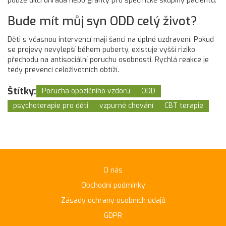
pouze dílčí úhrada nebo granty pro specifické skupiny pacientů.
Bude mít můj syn ODD celý život?
Děti s včasnou intervencí mají šanci na úplné uzdravení. Pokud
se projevy nevylepší během puberty, existuje vyšší riziko
přechodu na antisociální poruchu osobnosti. Rychlá reakce je
tedy prevencí celoživotních obtíží.
Štítky:
Porucha opozičního vzdoru
ODD
psychoterapie pro děti
vzpurné chování
CBT terapie
O nás
Obchodní podmínky
Zásady ochrany osobních údajů
GDPR