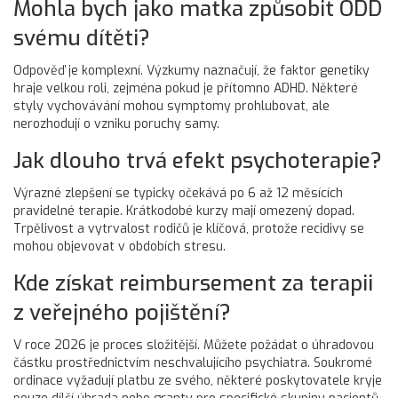
Mohla bych jako matka způsobit ODD
svému dítěti?
Odpověď je komplexní. Výzkumy naznačují, že faktor genetiky
hraje velkou roli, zejména pokud je přítomno ADHD. Některé
styly vychovávání mohou symptomy prohlubovat, ale
nerozhodují o vzniku poruchy samy.
Jak dlouho trvá efekt psychoterapie?
Výrazné zlepšení se typicky očekává po 6 až 12 měsících
pravidelné terapie. Krátkodobé kurzy mají omezený dopad.
Trpělivost a vytrvalost rodičů je klíčová, protože recidivy se
mohou objevovat v obdobích stresu.
Kde získat reimbursement za terapii
z veřejného pojištění?
V roce 2026 je proces složitější. Můžete požádat o úhradovou
částku prostřednictvím neschvalujícího psychiatra. Soukromé
ordinace vyžadují platbu ze svého, některé poskytovatele kryje