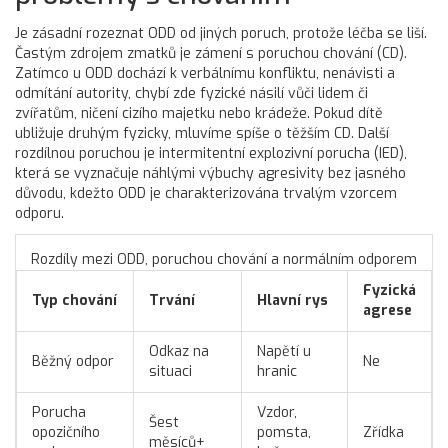
Je zásadní rozeznat ODD od jiných poruch, protože léčba se liší.
Častým zdrojem zmatků je zámení s poruchou chování (CD).
Zatímco u ODD dochází k verbálnímu konfliktu, nenávisti a
odmítání autority, chybí zde fyzické násilí vůči lidem či
zvířatům, ničení cizího majetku nebo krádeže. Pokud dítě
ubližuje druhým fyzicky, mluvíme spíše o těžším CD. Další
rozdílnou poruchou je intermitentní explozivní porucha (IED),
která se vyznačuje náhlými výbuchy agresivity bez jasného
důvodu, kdežto ODD je charakterizována trvalým vzorcem
odporu.
Rozdíly mezi ODD, poruchou chování a normálním odporem
Fyzická
Typ chování
Trvání
Hlavní rys
agrese
Odkaz na
Napětí u
Běžný odpor
Ne
situaci
hranic
Porucha
Vzdor,
Šest
opozičního
pomsta,
Zřídka
měsíců+