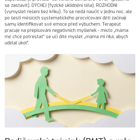
se zastavit), DÝCHEJ (fyzické uklidnění těla), ROZHODNI
(vymyslet řešení bez křiku). To se nedá naučit v jednu noc, ale
po šesti měsících systematického procvičování děti začínají
samy identifikovat své emoce před výbuchem. Terapeut
pracuje na přepisování negativních myšlenek - místo „máma
mě chce potrestat“ se učí dítě myslet „máma mi říká, abych
udělal úkol".