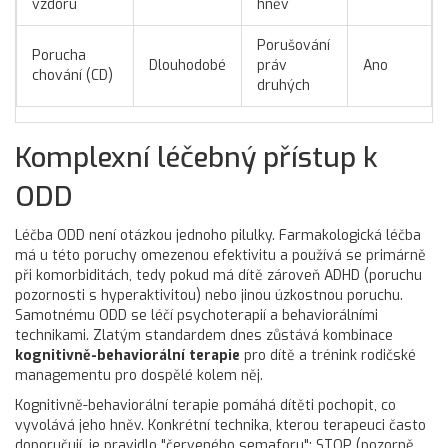
vzdoru
hněv
Porušování
Porucha
Dlouhodobé
práv
Ano
chování (CD)
druhých
Komplexní léčebný přístup k
ODD
Léčba ODD není otázkou jednoho pilulky. Farmakologická léčba
má u této poruchy omezenou efektivitu a používá se primárně
při komorbiditách, tedy pokud má dítě zároveň
ADHD
(
poruchu
pozornosti s hyperaktivitou
) nebo jinou úzkostnou poruchu.
Samotnému ODD se léčí psychoterapií a behaviorálními
technikami. Zlatým standardem dnes zůstává kombinace
kognitivně-behaviorální terapie
pro dítě a trénink rodičské
managementu pro dospělé kolem něj.
Kognitivně-behaviorální terapie pomáhá dítěti pochopit, co
vyvolává jeho hněv. Konkrétní technika, kterou terapeuci často
doporučují, je pravidlo "červeného semaforu": STOP (pozorně