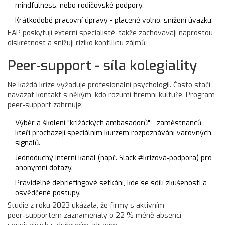
mindfulness, nebo rodičovské podpory.
Krátkodobé pracovní úpravy - placené volno, snížení úvazku.
EAP poskytují externí specialisté, takže zachovávají naprostou
diskrétnost a snižují riziko konfliktu zájmů.
Peer‑support - síla kolegiality
Ne každá krize vyžaduje profesionální psychologii. Často stačí
navázat kontakt s někým, kdo rozumí firemní kultuře. Program
peer‑support zahrnuje:
Výběr a školení "križáckých ambasadorů" - zaměstnanců,
kteří procházejí speciálním kurzem rozpoznávání varovných
signálů.
Jednoduchý interní kanál (např. Slack #krizová‑podpora) pro
anonymní dotazy.
Pravidelné debriefingové setkání, kde se sdílí zkušenosti a
osvědčené postupy.
Studie z roku 2023 ukázala, že firmy s aktivním
peer‑supportem zaznamenaly o 22 % méně absencí