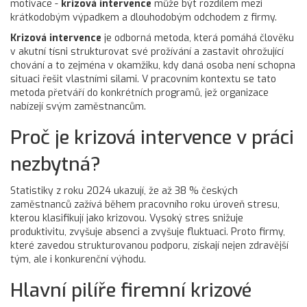
motivace -
krizová intervence
může být rozdílem mezi
krátkodobým výpadkem a dlouhodobým odchodem z firmy.
Krizová intervence
je odborná metoda, která pomáhá člověku
v akutní tísni strukturovat své prožívání a zastavit ohrožující
chování
a to zejména v okamžiku, kdy daná osoba není schopna
situaci řešit vlastními silami. V pracovním kontextu se tato
metoda přetváří do konkrétních programů, jež organizace
nabízejí svým zaměstnancům.
Proč je krizová intervence v práci
nezbytná?
Statistiky z roku 2024 ukazují, že až 38 % českých
zaměstnanců zažívá během pracovního roku úroveň stresu,
kterou klasifikují jako krizovou. Vysoký stres snižuje
produktivitu, zvyšuje absenci a zvyšuje fluktuaci. Proto firmy,
které zavedou strukturovanou podporu, získají nejen zdravější
tým, ale i konkurenční výhodu.
Hlavní pilíře firemní krizové