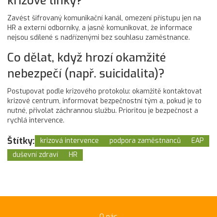
krizové linky?
Zavést šifrovaný komunikační kanál, omezení přístupu jen na
HR a externí odborníky, a jasně komunikovat, že informace
nejsou sdílené s nadřízenými bez souhlasu zaměstnance.
Co dělat, když hrozí okamžité
nebezpečí (např. suicidalita)?
Postupovat podle krizového protokolu: okamžitě kontaktovat
krizové centrum, informovat bezpečnostní tým a, pokud je to
nutné, přivolat záchrannou službu. Prioritou je bezpečnost a
rychlá intervence.
Štítky:
krizová intervence
podpora zaměstnanců
EAP
duševní zdraví
HR
O nás