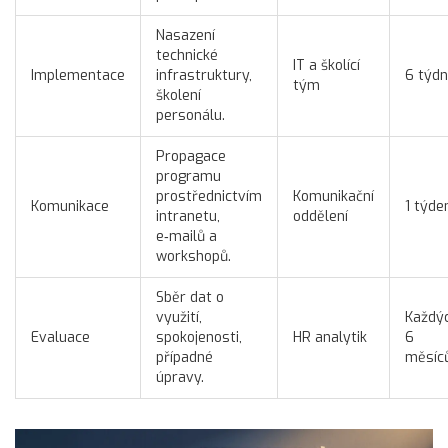
Nasazení
technické
IT a školící
Implementace
infrastruktury,
6 týd
tým
školení
personálu.
Propagace
programu
prostřednictvím
Komunikační
Komunikace
1 týde
intranetu,
oddělení
e‑mailů a
workshopů.
Sběr dat o
využití,
Každý
Evaluace
spokojenosti,
HR analytik
6
případné
měsíc
úpravy.