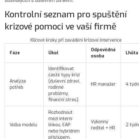
souvisejících s duševním zdravím.
Kontrolní seznam pro spuštění
krizové pomoci ve vaší firmě
Klíčové kroky při zavádění krizové intervence
Odpovědná
Fáze
Úkol
Lhůta
osoba
Identifikovat
časté typy krizí
Analýza
(duševní zdraví,
HR manažer
4 týd
potřeb
rodinné
problémy,
finanční stres).
Rozhodnout
mezi interní
Výkonný
Volba modelu
linkou, EAP
2 týd
ředitel + HR
nebo hybridním
přístupem.