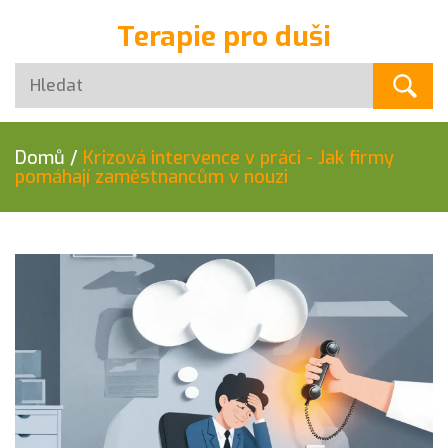
Terapie pro duši
Domů
/
Krizová intervence v práci - Jak firmy
pomáhají zaměstnancům v nouzi