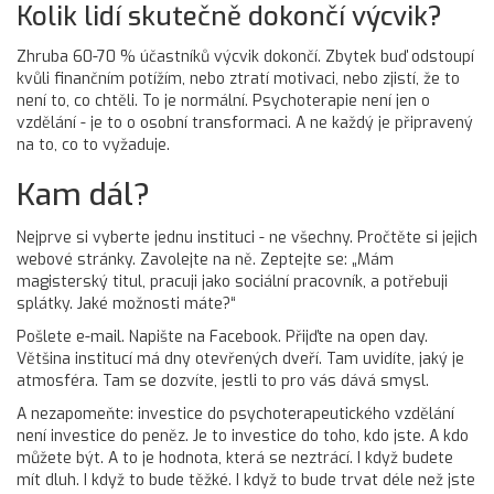
Kolik lidí skutečně dokončí výcvik?
Zhruba 60-70 % účastníků výcvik dokončí. Zbytek buď odstoupí
kvůli finančním potížím, nebo ztratí motivaci, nebo zjistí, že to
není to, co chtěli. To je normální. Psychoterapie není jen o
vzdělání - je to o osobní transformaci. A ne každý je připravený
na to, co to vyžaduje.
Kam dál?
Nejprve si vyberte jednu instituci - ne všechny. Pročtěte si jejich
webové stránky. Zavolejte na ně. Zeptejte se: „Mám
magisterský titul, pracuji jako sociální pracovník, a potřebuji
splátky. Jaké možnosti máte?“
Pošlete e-mail. Napište na Facebook. Přijďte na open day.
Většina institucí má dny otevřených dveří. Tam uvidíte, jaký je
atmosféra. Tam se dozvíte, jestli to pro vás dává smysl.
A nezapomeňte: investice do psychoterapeutického vzdělání
není investice do peněz. Je to investice do toho, kdo jste. A kdo
můžete být. A to je hodnota, která se neztrácí. I když budete
mít dluh. I když to bude těžké. I když to bude trvat déle než jste