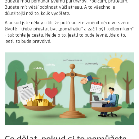
Budete moci pomáhat svému partnerovi, rodičům, přátelům.
Budete mít větší odolnost vůči stresu. A to všechno je
důležitější než to, kolik vyděláte.
A pokud jste někdy cítili, že potřebujete změnit něco ve svém
životě - třeba přestat být „pomáhající“ a začít být „odborníkem“
- tak tohle je cesta. Nejde o to, jestli to bude levné. Jde o to,
jestli to bude pravdivé.