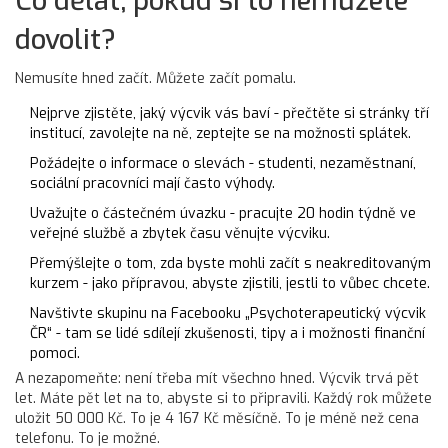
Co dělat, pokud si to nemůžete
dovolit?
Nemusíte hned začít. Můžete začít pomalu.
Nejprve zjistěte, jaký výcvik vás baví - přečtěte si stránky tří
institucí, zavolejte na ně, zeptejte se na možnosti splátek.
Požádejte o informace o slevách - studenti, nezaměstnaní,
sociální pracovníci mají často výhody.
Uvažujte o částečném úvazku - pracujte 20 hodin týdně ve
veřejné službě a zbytek času věnujte výcviku.
Přemýšlejte o tom, zda byste mohli začít s neakreditovaným
kurzem - jako přípravou, abyste zjistili, jestli to vůbec chcete.
Navštivte skupinu na Facebooku „Psychoterapeutický výcvik
ČR“ - tam se lidé sdílejí zkušenosti, tipy a i možnosti finanční
pomoci.
A nezapomeňte: není třeba mít všechno hned. Výcvik trvá pět
let. Máte pět let na to, abyste si to připravili. Každý rok můžete
uložit 50 000 Kč. To je 4 167 Kč měsíčně. To je méně než cena
telefonu. To je možné.