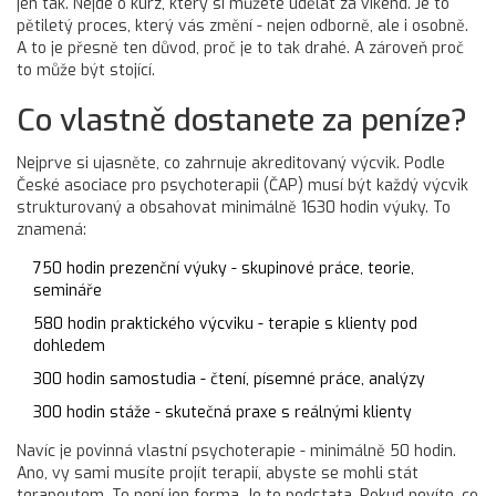
jen tak. Nejde o kurz, který si můžete udělat za víkend. Je to
pětiletý proces, který vás změní - nejen odborně, ale i osobně.
A to je přesně ten důvod, proč je to tak drahé. A zároveň proč
to může být stojící.
Co vlastně dostanete za peníze?
Nejprve si ujasněte, co zahrnuje akreditovaný výcvik. Podle
České asociace pro psychoterapii (ČAP) musí být každý výcvik
strukturovaný a obsahovat minimálně 1630 hodin výuky. To
znamená:
750 hodin prezenční výuky - skupinové práce, teorie,
semináře
580 hodin praktického výcviku - terapie s klienty pod
dohledem
300 hodin samostudia - čtení, písemné práce, analýzy
300 hodin stáže - skutečná praxe s reálnými klienty
Navíc je povinná vlastní psychoterapie - minimálně 50 hodin.
Ano, vy sami musíte projít terapií, abyste se mohli stát
terapeutem. To není jen forma. Je to podstata. Pokud nevíte, co