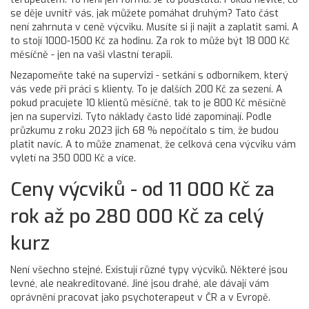
se děje uvnitř vás, jak můžete pomáhat druhým? Tato část
není zahrnuta v ceně výcviku. Musíte si ji najít a zaplatit sami. A
to stojí 1000-1500 Kč za hodinu. Za rok to může být 18 000 Kč
měsíčně - jen na vaši vlastní terapii.
Nezapomeňte také na supervizi - setkání s odborníkem, který
vás vede při práci s klienty. To je dalších 200 Kč za sezení. A
pokud pracujete 10 klientů měsíčně, tak to je 800 Kč měsíčně
jen na supervizi. Tyto náklady často lidé zapomínají. Podle
průzkumu z roku 2023 jich 68 % nepočítalo s tím, že budou
platit navíc. A to může znamenat, že celková cena výcviku vám
vyletí na 350 000 Kč a více.
Ceny výcviků - od 11 000 Kč za
rok až po 280 000 Kč za celý
kurz
Není všechno stejné. Existují různé typy výcviků. Některé jsou
levné, ale neakreditované. Jiné jsou drahé, ale dávají vám
oprávnění pracovat jako psychoterapeut v ČR a v Evropě.