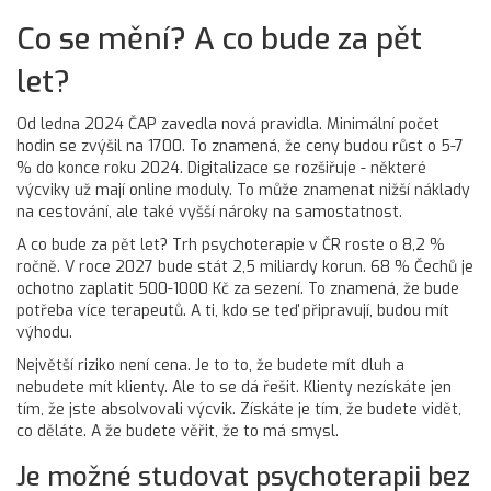
Co se mění? A co bude za pět
let?
Od ledna 2024 ČAP zavedla nová pravidla. Minimální počet
hodin se zvýšil na 1700. To znamená, že ceny budou růst o 5-7
% do konce roku 2024. Digitalizace se rozšiřuje - některé
výcviky už mají online moduly. To může znamenat nižší náklady
na cestování, ale také vyšší nároky na samostatnost.
A co bude za pět let? Trh psychoterapie v ČR roste o 8,2 %
ročně. V roce 2027 bude stát 2,5 miliardy korun. 68 % Čechů je
ochotno zaplatit 500-1000 Kč za sezení. To znamená, že bude
potřeba více terapeutů. A ti, kdo se teď připravují, budou mít
výhodu.
Největší riziko není cena. Je to to, že budete mít dluh a
nebudete mít klienty. Ale to se dá řešit. Klienty nezískáte jen
tím, že jste absolvovali výcvik. Získáte je tím, že budete vidět,
co děláte. A že budete věřit, že to má smysl.
Je možné studovat psychoterapii bez