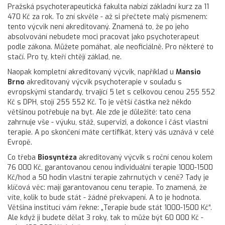
Pražská psychoterapeutická fakulta nabízí základní kurz za 11
470 Kč za rok. To zní skvěle - až si přečtete malý písmenem:
tento výcvik není akreditovaný. Znamená to, že po jeho
absolvování nebudete moci pracovat jako psychoterapeut
podle zákona. Můžete pomáhat, ale neoficiálně. Pro některé to
stačí. Pro ty, kteří chtějí základ, ne.
Naopak kompletní akreditovaný výcvik, například u
Mansio
Brno
akreditovaný výcvik psychoterapie v souladu s
evropskými standardy, trvající 5 let s celkovou cenou 255 552
Kč s DPH
, stojí 255 552 Kč. To je větší částka než někdo
většinou potřebuje na byt. Ale zde je důležité: tato cena
zahrnuje vše - výuku, stáž, supervizi, a dokonce i část vlastní
terapie. A po skončení máte certifikát, který vás uznává v celé
Evropě.
Co třeba
Biosyntéza
akreditovaný výcvik s roční cenou kolem
76 000 Kč, garantovanou cenou individuální terapie 1000-1500
Kč/hod a 50 hodin vlastní terapie zahrnutých v ceně
? Tady je
klíčová věc: mají garantovanou cenu terapie. To znamená, že
víte, kolik to bude stát - žádné překvapení. A to je hodnota.
Většina institucí vám řekne: „Terapie bude stát 1000-1500 Kč“.
Ale když ji budete dělat 3 roky, tak to může být 60 000 Kč -