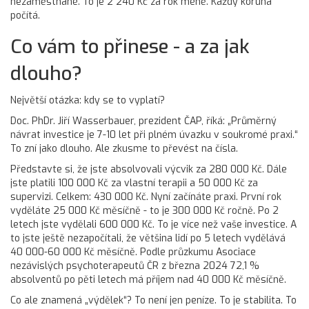
nezaměstnané. To je 2 240 Kč za rok méně. Každý koruna
počítá.
Co vám to přinese - a za jak
dlouho?
Největší otázka: kdy se to vyplatí?
Doc. PhDr. Jiří Wasserbauer, prezident ČAP, říká: „Průměrný
návrat investice je 7-10 let při plném úvazku v soukromé praxi.“
To zní jako dlouho. Ale zkusme to převést na čísla.
Představte si, že jste absolvovali výcvik za 280 000 Kč. Dále
jste platili 100 000 Kč za vlastní terapii a 50 000 Kč za
supervizi. Celkem: 430 000 Kč. Nyní začínáte praxi. První rok
vyděláte 25 000 Kč měsíčně - to je 300 000 Kč ročně. Po 2
letech jste vydělali 600 000 Kč. To je více než vaše investice. A
to jste ještě nezapočítali, že většina lidí po 5 letech vydělává
40 000-60 000 Kč měsíčně. Podle průzkumu Asociace
nezávislých psychoterapeutů ČR z března 2024 72,1 %
absolventů po pěti letech má příjem nad 40 000 Kč měsíčně.
Co ale znamená „výdělek“? To není jen peníze. To je stabilita. To