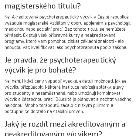
magisterského titulu?
Ne. Akreditovaný psychoterapeutický výcvik v České republice
vyžaduje magisterské vzdělání v oboru spojeném s psychologií,
medicínou nebo sociální prací. Bez tohoto titulu se nemůžete
přihlásit. Existují však přípravné kurzy a neakreditované
programy, které vám pomohou získat základní znalosti - ale
nebudou vás kvalifikovat jako psychoterapeuta podle zákona.
Je pravda, že psychoterapeutický
výcvik je pro bohaté?
Ne, není. I když ceny vypadají vysoké, existují možnosti, jak se
výcviku přizpůsobit. Některé instituce nabízejí splátky, slevy
pro studenty a nezaměstnané, nebo umožňují kombinovat
výcvik s částečnou prací. Důležité je plánovat a nechtít všechno
najednou. Mnoho terapeutů začalo s nízkým příjmem a
postupně se dostalo na stabilní úroveň.
Jaký je rozdíl mezi akreditovaným a
neakreditovaným výcvikem?