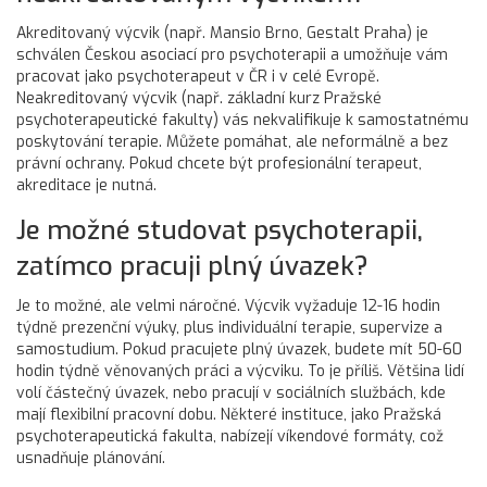
Akreditovaný výcvik (např. Mansio Brno, Gestalt Praha) je
schválen Českou asociací pro psychoterapii a umožňuje vám
pracovat jako psychoterapeut v ČR i v celé Evropě.
Neakreditovaný výcvik (např. základní kurz Pražské
psychoterapeutické fakulty) vás nekvalifikuje k samostatnému
poskytování terapie. Můžete pomáhat, ale neformálně a bez
právní ochrany. Pokud chcete být profesionální terapeut,
akreditace je nutná.
Je možné studovat psychoterapii,
zatímco pracuji plný úvazek?
Je to možné, ale velmi náročné. Výcvik vyžaduje 12-16 hodin
týdně prezenční výuky, plus individuální terapie, supervize a
samostudium. Pokud pracujete plný úvazek, budete mít 50-60
hodin týdně věnovaných práci a výcviku. To je příliš. Většina lidí
volí částečný úvazek, nebo pracují v sociálních službách, kde
mají flexibilní pracovní dobu. Některé instituce, jako Pražská
psychoterapeutická fakulta, nabízejí víkendové formáty, což
usnadňuje plánování.