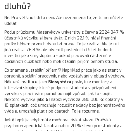
dluhů?
Ne. Pro většinu lidí to není. Ale neznamená to, že to nemůžete
udělat.
Podle průzkumu Masarykovy univerzity z června 2024 34,7 %
účastníků výcviku si bere úvěr. Z nich 22,1 % hlásí finanční
potíže během prvních dvou let praxe. To je realita. Ale je tu i
jiná realita: 76,8 % absolventů posledních tří let hodnotí
investici jako smysluplnou - pokud pracovali částečně v
sociálních službách nebo měli stabilní příjem během studia.
Co znamená „stabilní příjem“? Například práce jako asistent v
poradně, sociální pracovník, nebo vzdělávání v oblasti výchovy.
Některé instituce, jako
Biosyntéza
poskytuje mentory a
intervizní skupiny, které podporují studenty v přizpůsobení
výcviku s prací
, vám pomohou najít způsob, jak to spojit.
Některé výcviky, jako
GI
nabízí výcvik za 280 000 Kč splatný v
10 splátkách, což umožňuje rozložit náklady bez jednorázového
výdaje
, umožňují platit po částech. To je rozumné.
Ještě lepší je, když máte možnost získat slevu. Pražská
psychoterapeutická fakulta nabízí 20 % slevu pro studenty a