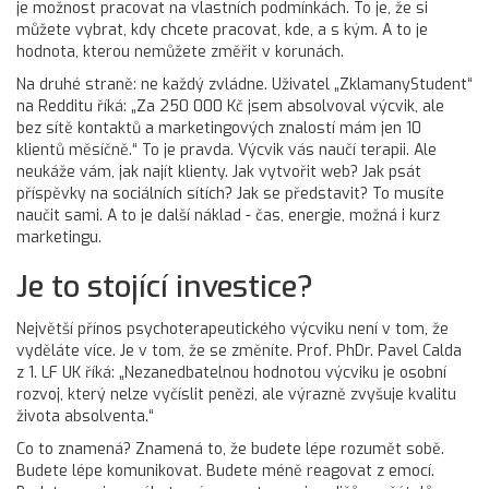
je možnost pracovat na vlastních podmínkách. To je, že si
můžete vybrat, kdy chcete pracovat, kde, a s kým. A to je
hodnota, kterou nemůžete změřit v korunách.
Na druhé straně: ne každý zvládne. Uživatel „ZklamanyStudent“
na Redditu říká: „Za 250 000 Kč jsem absolvoval výcvik, ale
bez sítě kontaktů a marketingových znalostí mám jen 10
klientů měsíčně.“ To je pravda. Výcvik vás naučí terapii. Ale
neukáže vám, jak najít klienty. Jak vytvořit web? Jak psát
příspěvky na sociálních sítích? Jak se představit? To musíte
naučit sami. A to je další náklad - čas, energie, možná i kurz
marketingu.
Je to stojící investice?
Největší přínos psychoterapeutického výcviku není v tom, že
vyděláte více. Je v tom, že se změníte. Prof. PhDr. Pavel Calda
z 1. LF UK říká: „Nezanedbatelnou hodnotou výcviku je osobní
rozvoj, který nelze vyčíslit penězi, ale výrazně zvyšuje kvalitu
života absolventa.“
Co to znamená? Znamená to, že budete lépe rozumět sobě.
Budete lépe komunikovat. Budete méně reagovat z emocí.