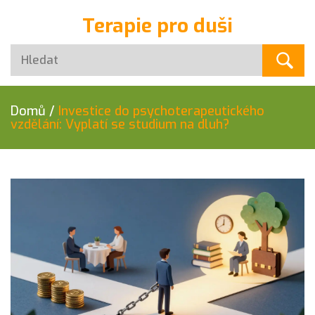
Terapie pro duši
Domů
/
Investice do psychoterapeutického
vzdělání: Vyplatí se studium na dluh?