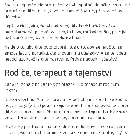
špatná odpověď. Ne proto, že by bylo špatné ukončit sezení, ale
protože to dítěti říká: „Když se chováš špatně, přestaneš být
důležitý.“
Lepší je říct: „Vím, že jsi naštvaný. Ale když hážeš hračky,
nemůžeme dál pokračovat. Když chceš, můžeš mi říct, proč jsi
naštvaný, a my se o tom budeme bavit.“
Nejde o to, aby dítě bylo „dobré“. Jde o to, aby se naučilo, že
emoce jsou v pořádku, ale chování má důsledky. A že terapeut
neodchází, když je dítě naštvané. Právě naopak - zůstává.
Rodiče, terapeut a tajemství
Tady je jedna z nejčastějších otázek: „Co terapeut rodičům
řekne?“
Neříká všechno. A to je správně. Psychologie.cz a Etický kodex
psychologů (2019) jasně říkají: terapeut má zodpovědnost před
dítětem i před rodiči. Ale dítě má právo na tajemství. Ne každá
věta, kterou dítě řekne, musí být předána rodičům.
Praktický přístup: terapeut s dítětem domluví, co se rodičům
řekne. „Můžu ti říct mamince, že jsi se dnes cítil smutný?“ „Ne.“