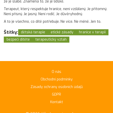
že je slabé. Znamená to, že je lidské.
Terapeut, který respektuje hranice, není vzdálený. Je přítomný.
Není přísný. Je jasný. Není rodič. Je důvěryhodný.
A to je všechno, co dítě potřebuje. Ne více. Ne méně. Jen to.
Štítky:
dětská terapie
etické zásady
hranice v terapii
bezpečí dítěte
terapeutický vztah
O nás
Obchodní podmínky
Zásady ochrany osobních údajů
GDPR
Kontakt