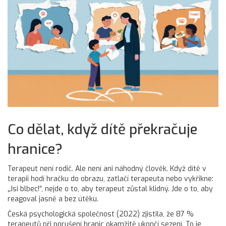
Co dělat, když dítě překračuje
hranice?
Terapeut není rodič. Ale není ani náhodný člověk. Když dítě v
terapii hodí hračku do obrazu, zatlačí terapeuta nebo vykřikne:
„Jsi blbec!“, nejde o to, aby terapeut zůstal klidný. Jde o to, aby
reagoval jasně a bez útěku.
Česká psychologická společnost (2022) zjistila, že 87 %
terapeutů při porušení hranic okamžitě ukončí sezení. To je