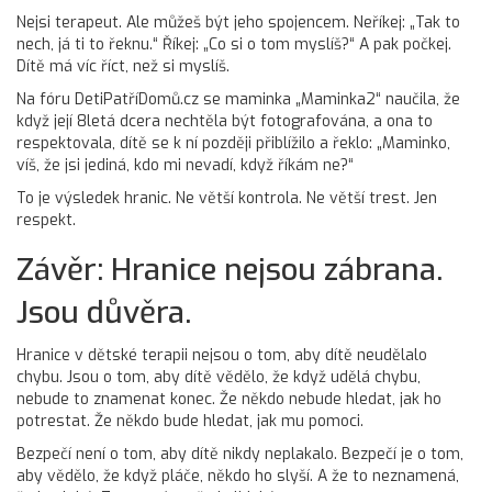
Nejsi terapeut. Ale můžeš být jeho spojencem. Neříkej: „Tak to
nech, já ti to řeknu.“ Říkej: „Co si o tom myslíš?“ A pak počkej.
Dítě má víc říct, než si myslíš.
Na fóru DetiPatříDomů.cz se maminka „Maminka2“ naučila, že
když její 8letá dcera nechtěla být fotografována, a ona to
respektovala, dítě se k ní později přiblížilo a řeklo: „Maminko,
víš, že jsi jediná, kdo mi nevadí, když říkám ne?“
To je výsledek hranic. Ne větší kontrola. Ne větší trest. Jen
respekt.
Závěr: Hranice nejsou zábrana.
Jsou důvěra.
Hranice v dětské terapii nejsou o tom, aby dítě neudělalo
chybu. Jsou o tom, aby dítě vědělo, že když udělá chybu,
nebude to znamenat konec. Že někdo nebude hledat, jak ho
potrestat. Že někdo bude hledat, jak mu pomoci.
Bezpečí není o tom, aby dítě nikdy neplakalo. Bezpečí je o tom,
aby vědělo, že když pláče, někdo ho slyší. A že to neznamená,