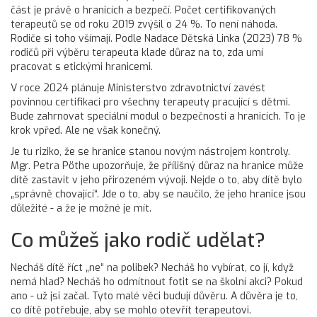
část je právě o hranicích a bezpečí. Počet certifikovaných
terapeutů se od roku 2019 zvýšil o 24 %. To není náhoda.
Rodiče si toho všímají. Podle Nadace Dětská Linka (2023) 78 %
rodičů při výběru terapeuta klade důraz na to, zda umí
pracovat s etickými hranicemi.
V roce 2024 plánuje Ministerstvo zdravotnictví zavést
povinnou certifikaci pro všechny terapeuty pracující s dětmi.
Bude zahrnovat speciální modul o bezpečnosti a hranicích. To je
krok vpřed. Ale ne však konečný.
Je tu riziko, že se hranice stanou novým nástrojem kontroly.
Mgr. Petra Pöthe upozorňuje, že přílišný důraz na hranice může
dítě zastavit v jeho přirozeném vývoji. Nejde o to, aby dítě bylo
„správně chovající“. Jde o to, aby se naučilo, že jeho hranice jsou
důležité - a že je možné je mít.
Co můžeš jako rodič udělat?
Necháš dítě říct „ne“ na polibek? Necháš ho vybírat, co jí, když
nemá hlad? Necháš ho odmítnout fotit se na školní akci? Pokud
ano - už jsi začal. Tyto malé věci budují důvěru. A důvěra je to,
co dítě potřebuje, aby se mohlo otevřít terapeutovi.