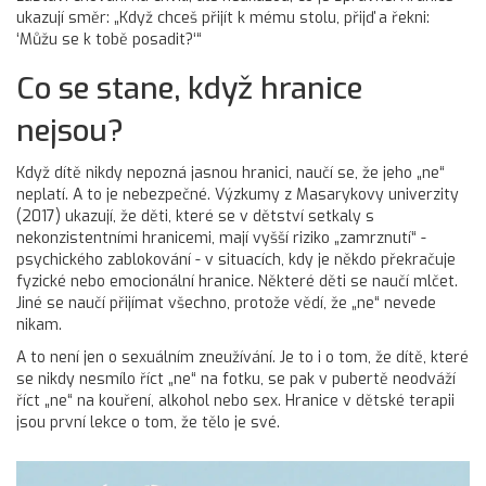
ukazují směr: „Když chceš přijít k mému stolu, přijď a řekni:
‘Můžu se k tobě posadit?‘“
Co se stane, když hranice
nejsou?
Když dítě nikdy nepozná jasnou hranici, naučí se, že jeho „ne“
neplatí. A to je nebezpečné. Výzkumy z Masarykovy univerzity
(2017) ukazují, že děti, které se v dětství setkaly s
nekonzistentními hranicemi, mají vyšší riziko „zamrznutí“ -
psychického zablokování - v situacích, kdy je někdo překračuje
fyzické nebo emocionální hranice. Některé děti se naučí mlčet.
Jiné se naučí přijímat všechno, protože vědí, že „ne“ nevede
nikam.
A to není jen o sexuálním zneužívání. Je to i o tom, že dítě, které
se nikdy nesmílo říct „ne“ na fotku, se pak v pubertě neodváží
říct „ne“ na kouření, alkohol nebo sex. Hranice v dětské terapii
jsou první lekce o tom, že tělo je své.