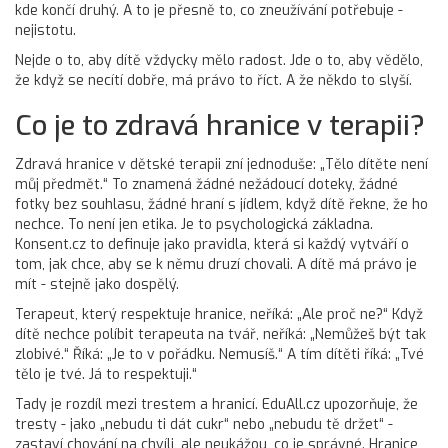
kde končí druhý. A to je přesně to, co zneužívání potřebuje -
nejistotu.
Nejde o to, aby dítě vždycky mělo radost. Jde o to, aby vědělo,
že když se necítí dobře, má právo to říct. A že někdo to slyší.
Co je to zdravá hranice v terapii?
Zdravá hranice v dětské terapii zní jednoduše: „Tělo dítěte není
můj předmět.“ To znamená žádné nežádoucí doteky, žádné
fotky bez souhlasu, žádné hraní s jídlem, když dítě řekne, že ho
nechce. To není jen etika. Je to psychologická základna.
Konsent.cz to definuje jako pravidla, která si každý vytváří o
tom, jak chce, aby se k němu druzí chovali. A dítě má právo je
mít - stejně jako dospělý.
Terapeut, který respektuje hranice, neříká: „Ale proč ne?“ Když
dítě nechce políbit terapeuta na tvář, neříká: „Nemůžeš být tak
zlobivé.“ Říká: „Je to v pořádku. Nemusíš.“ A tím dítěti říká: „Tvé
tělo je tvé. Já to respektuji.“
Tady je rozdíl mezi trestem a hranicí. EduAll.cz upozorňuje, že
tresty - jako „nebudu ti dát cukr“ nebo „nebudu tě držet“ -
zastaví chování na chvíli, ale neukážou, co je správné. Hranice