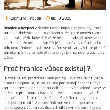
Zikmund Hrouda
lis, 18 2025
Hranice a bezpečí
v dětské terapii nejsou jen pravidly, která
terapeut dodržuje. Jsou to základní pilíře, které umožňují dítěti
vůbec začít věřit. Když dítě ví, že někdo nezakročí, když se cítí
nepříjemně, že někdo nezaměňuje jeho „ne“ za „ale“ a že jeho
tělo není předmětem diskuse, začne se otevírat. A to je přesně
ten okamžik, kdy terapie přestane být jen rozhovor a začne být
léčba.
Proč hranice vůbec existují?
Hranice nejsou proti dítěti. Jsou pro něj. Když dítě řekne „ne“ a
nikdo to neignoruje, učí se, že jeho pocity mají hodnotu. Když
terapeut nechá dítě sedět na židli, ne na svém koleně, i když se
dítě chce přitisknout, ukazuje mu, že jeho prostor je svět. To
není přísnost. To je respekt. Podle Matějčka a Langmeiera je
nejlepší zájem dítěte v prostředí, kde se cítí bezpečně a kde má
jasné, spolehlivé hranice. Bez nich dítě neví, kde začíná ono a