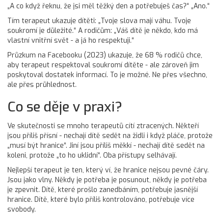
„A co když řeknu, že jsi měl těžký den a potřebuješ čas?“ „Ano.“
Tím terapeut ukazuje dítěti: „Tvoje slova mají váhu. Tvoje
soukromí je důležité.“ A rodičům: „Váš dítě je někdo, kdo má
vlastní vnitřní svět - a já ho respektuji.“
Průzkum na Facebooku (2023) ukazuje, že 68 % rodičů chce,
aby terapeut respektoval soukromí dítěte - ale zároveň jim
poskytoval dostatek informací. To je možné. Ne přes všechno,
ale přes průhlednost.
Co se děje v praxi?
Ve skutečnosti se mnoho terapeutů cítí ztracených. Někteří
jsou příliš přísní - nechají dítě sedět na židli i když pláče, protože
„musí být hranice“. Jiní jsou příliš měkkí - nechají dítě sedět na
koleni, protože „to ho uklidní“. Oba přístupy selhávají.
Nejlepší terapeut je ten, který ví, že hranice nejsou pevné čáry.
Jsou jako vlny. Někdy je potřeba je posunout, někdy je potřeba
je zpevnit. Dítě, které prošlo zanedbáním, potřebuje jasnější
hranice. Dítě, které bylo příliš kontrolováno, potřebuje více
svobody.