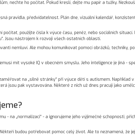
lům, nechte ho počítat. Pokud kreslí, dejte mu papír a tužky. Nezkou
ná pravidla, předvídatelnost. Plán dne, vizuální kalendář, konzisten
 počítat, použijte čísla k výuce času, peněz, nebo sociálních situací.
“. Jsou nástrojem k rozvoji všech ostatních oblastí.
vanti nemluví. Ale mohou komunikovat pomocí obrázků, techniky, poh
musí mít vysoké IQ v obecném smyslu. Jeho inteligence je jiná - sp
 zaměřovat na „silně stránky“ při výuce dětí s autismem. Například v
rá jsou pak vystavována. Některé z nich už dnes pracují jako umělci,
ujeme?
u - na „normalizaci“ - a ignorujeme jeho výjimečné schopnosti, přich
Někteří budou potřebovat pomoc celý život. Ale to neznamená, že jej