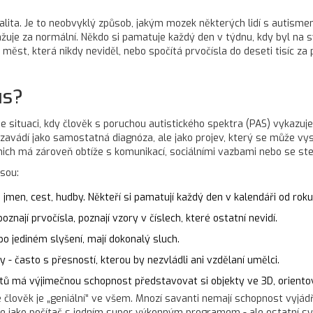
ialita. Je to neobvyklý způsob, jakým mozek některých lidí s auti
žuje za normální. Někdo si pamatuje každý den v týdnu, kdy byl na sv
y měst, která nikdy neviděl, nebo spočítá prvočísla do deseti tisíc za
us?
 situaci, kdy člověk s poruchou autistického spektra (PAS) vykazuje
zavádí jako samostatná diagnóza, ale jako projev, který se může vysk
 z nich má zároveň obtíže s komunikací, sociálními vazbami nebo se s
jsou:
 jmen, cest, hudby. Někteří si pamatují každý den v kalendáři od roku 
oznají prvočísla, poznají vzory v číslech, které ostatní nevidí.
 po jediném slyšení, mají dokonalý sluch.
ty - často s přesností, kterou by nezvládli ani vzdělaní umělci.
tů má výjimečnou schopnost představovat si objekty ve 3D, oriento
že člověk je „geniální“ ve všem. Mnozí savanti nemají schopnost vyj
k je jako počítač s jedním super výkonným programem - ale ostatní 