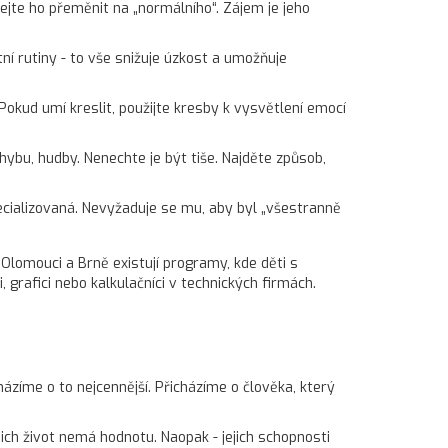
šejte ho přeměnit na „normálního“. Zájem je jeho
tní rutiny - to vše snižuje úzkost a umožňuje
 Pokud umí kreslit, použijte kresby k vysvětlení emocí
ybu, hudby. Nenechte je být tiše. Najděte způsob,
ecializovaná. Nevyžaduje se mu, aby byl „všestranně
 Olomouci a Brně existují programy, kde děti s
 grafici nebo kalkulačníci v technických firmách.
ázíme o to nejcennější. Přicházíme o člověka, který
ich život nemá hodnotu. Naopak - jejich schopnosti