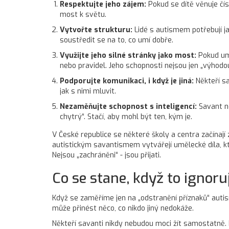
Respektujte jeho zájem:
Pokud se dítě věnuje čís
most k světu.
Vytvořte strukturu:
Lidé s autismem potřebují jas
soustředit se na to, co umí dobře.
Využijte jeho silné stránky jako most:
Pokud umí
nebo pravidel. Jeho schopnosti nejsou jen „výhodou
Podporujte komunikaci, i když je jiná:
Někteří sa
jak s nimi mluvit.
Nezaměňujte schopnost s inteligencí:
Savant ne
chytrý“. Stačí, aby mohl být ten, kým je.
V České republice se některé školy a centra začínají
autistickým savantismem vytvářejí umělecké díla, kte
Nejsou „zachráněni“ - jsou přijati.
Co se stane, když to ignor
Když se zaměříme jen na „odstranění příznaků“ autism
může přinést něco, co nikdo jiný nedokáže.
Někteří savanti nikdy nebudou moci žít samostatně. 