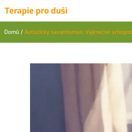
Terapie pro duši
Domů
/
Autistický savantismus: Výjimečné schopnos