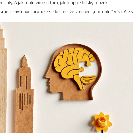
nciály. A jak málo víme o tom, jak funguje lidský mozek.
jsme ji zavřenou, protože se bojíme, že v ní není „normální“ věci. Ale 