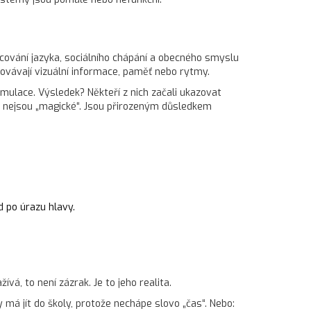
cování jazyka, sociálního chápání a obecného smyslu
acovávají vizuální informace, paměť nebo rytmy.
mulace. Výsledek? Někteří z nich začali ukazovat
ti nejsou „magické“. Jsou přirozeným důsledkem
d po úrazu hlavy.
vá, to není zázrak. Je to jeho realita.
má jít do školy, protože nechápe slovo „čas“. Nebo: