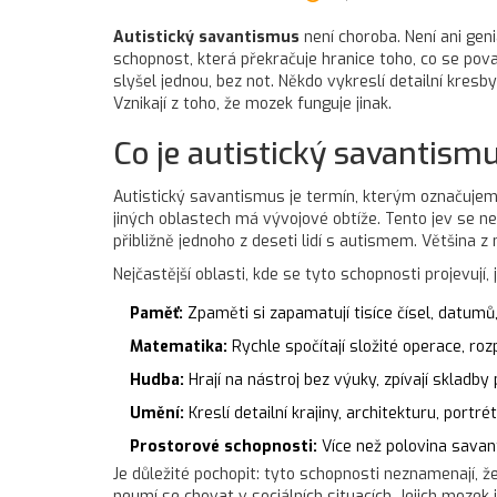
Autistický savantismus
není choroba. Není ani gen
schopnost, která překračuje hranice toho, co se pova
slyšel jednou, bez not. Někdo vykreslí detailní kresb
Vznikají z toho, že mozek funguje jinak.
Co je autistický savantism
Autistický savantismus je termín, kterým označujeme
jiných oblastech má vývojové obtíže. Tento jev se ne
přibližně jednoho z deseti lidí s autismem. Většina
Nejčastější oblasti, kde se tyto schopnosti projevují, 
Paměť:
Zpaměti si zapamatují tisíce čísel, datumů,
Matematika:
Rychle spočítají složité operace, rozp
Hudba:
Hrají na nástroj bez výuky, zpívají skladby
Umění:
Kreslí detailní krajiny, architekturu, portré
Prostorové schopnosti:
Více než polovina savan
Je důležité pochopit: tyto schopnosti neznamenají, 
neumí se chovat v sociálních situacích. Jejich moze