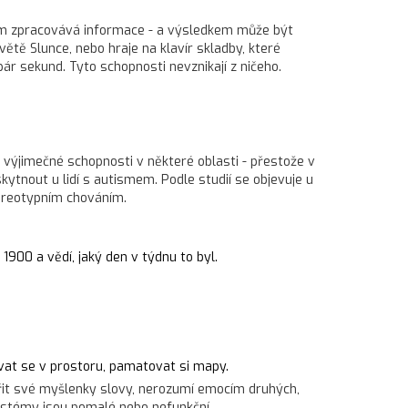
smem zpracovává informace - a výsledkem může být
ětě Slunce, nebo hraje na klavír skladby, které
 pár sekund. Tyto schopnosti nevznikají z ničeho.
 výjimečné schopnosti v některé oblasti - přestože v
ytnout u lidí s autismem. Podle studií se objevuje u
tereotypním chováním.
1900 a vědí, jaký den v týdnu to byl.
vat se v prostoru, pamatovat si mapy.
ádřit své myšlenky slovy, nerozumí emocím druhých,
systémy jsou pomalé nebo nefunkční.