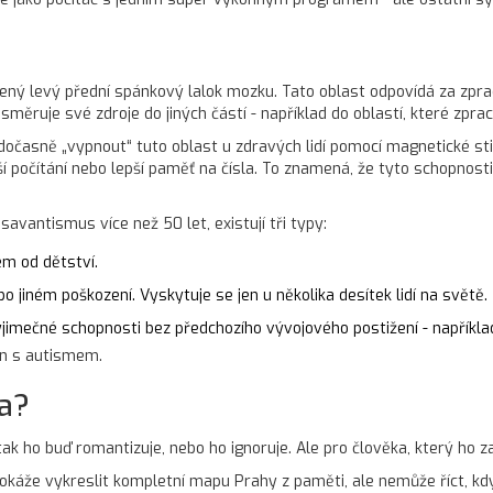
ený levý přední spánkový lalok mozku. Tato oblast odpovídá za zpra
směruje své zdroje do jiných částí - například do oblastí, které zpr
očasně „vypnout“ tuto oblast u zdravých lidí pomocí magnetické sti
í počítání nebo lepší paměť na čísla. To znamená, že tyto schopnos
avantismus více než 50 let, existují tři typy:
em od dětství.
 jiném poškození. Vyskytuje se jen u několika desítek lidí na světě.
ýjimečné schopnosti bez předchozího vývojového postižení - napříkla
jen s autismem.
a?
k ho buď romantizuje, nebo ho ignoruje. Ale pro člověka, který ho zaží
káže vykreslit kompletní mapu Prahy z paměti, ale nemůže říct, kdy 