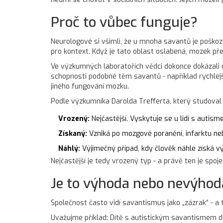
Proč to vůbec funguje?
Neurologové si všimli, že u mnoha savantů je poškoz
pro kontext. Když je tato oblast oslabená, mozek pře
Ve výzkumných laboratořích vědci dokonce dokázali d
schopnosti podobné těm savantů - například rychlejš
jiného fungování mozku.
Podle výzkumníka Darolda Trefferta, který studoval s
Vrozený:
Nejčastější. Vyskytuje se u lidí s autism
Získaný:
Vzniká po mozgové poranění, infarktu nebo
Náhlý:
Výjimečný případ, kdy člověk náhle získá v
Nejčastější je tedy vrozený typ - a právě ten je spo
Je to výhoda nebo nevýhod
Společnost často vidí savantismus jako „zázrak“ - a ta
Uvažujme příklad: Dítě s autistickým savantismem do