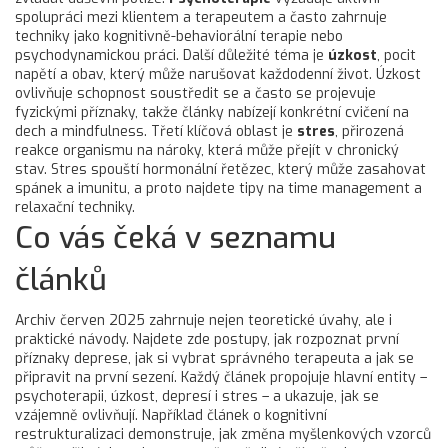
spolupráci mezi klientem a terapeutem a často zahrnuje
techniky jako kognitivně-behaviorální terapie nebo
psychodynamickou práci. Další důležité téma je
úzkost
,
pocit
napětí a obav, který může narušovat každodenní život
. Úzkost
ovlivňuje schopnost soustředit se a často se projevuje
fyzickými příznaky, takže články nabízejí konkrétní cvičení na
dech a mindfulness. Třetí klíčová oblast je
stres
,
přirozená
reakce organismu na nároky, která může přejít v chronický
stav
. Stres spouští hormonální řetězec, který může zasahovat
spánek a imunitu, a proto najdete tipy na time management a
relaxační techniky.
Co vás čeká v seznamu
článků
Archiv červen 2025 zahrnuje nejen teoretické úvahy, ale i
praktické návody. Najdete zde postupy, jak rozpoznat první
příznaky deprese, jak si vybrat správného terapeuta a jak se
připravit na první sezení. Každý článek propojuje hlavní entity –
psychoterapii, úzkost, depresí i stres – a ukazuje, jak se
vzájemně ovlivňují. Například článek o kognitivní
restrukturalizaci demonstruje, jak změna myšlenkových vzorců