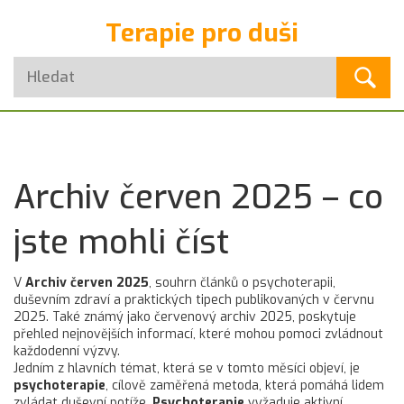
Terapie pro duši
Archiv červen 2025 – co
jste mohli číst
V
Archiv červen 2025
,
souhrn článků o psychoterapii,
duševním zdraví a praktických tipech publikovaných v červnu
2025
. Také známý jako
červenový archiv 2025
, poskytuje
přehled nejnovějších informací, které mohou pomoci zvládnout
každodenní výzvy.
Jedním z hlavních témat, která se v tomto měsíci objeví, je
psychoterapie
,
cílově zaměřená metoda, která pomáhá lidem
zvládat duševní potíže
.
Psychoterapie
vyžaduje aktivní